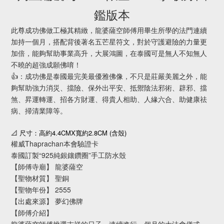
鑑版本
此尊成功佛做工極其精緻，龍婆薩空師傅用畢生所學的法門連續
加持一個月，搭配背後著名五芒星符文，對於守護避險的力量更
加倍，能夠幫助事業高升，大展鴻圖，在泰國可是無人不知無人
不曉的超強成願佛唷！
👍：成功佛是泰國最完美最優雅佛像，不只是莊嚴美麗之外，能
夠幫助強力消災、擋險、保外出平安、抵禦陰法邪術、辟邪、擋
煞、昇運轉運、招各方財運、得貴人相助、人緣六合、助健康祛
病、掃清業障等。
4.4CMX
2.8CM (
)
📐
尺寸：高約
寬約
含殼
權威Thaprachan本會驗證卡
泰國訂製“925純銀鑲鑽圈”手工防水殼
【師傅寺廟】 龍婆薩空
【聖物材質】 聖銅
【聖物年份】 2555
【出處來源】 夢幻佛牌
【師傅介紹】