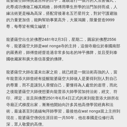
龍婆薩空師傅挑選吉祥的日子，連續進行一個月的大法會儀式，
此尊成功佛做工極其精緻，師傅用畢生所學的法門加持而成，人
緣法術更是極為高深，搭配背後著名五芒星符文，對於守護避險
的力量更加倍，能夠幫助事業高升，大展鴻圖，限量督造9999
尊，每尊皆有獨立編號！
龍婆薩空出生於佛歷2481年2月3日，星期二，圓寂於佛歷2556
年，龍婆薩空大師是wat nonga寺的主持，這個寺廟位於泰國南部
的羅勇府，師傅曾經督造過非常多知名的坤平佛牌，並且受到泰
國收藏家和廣大善信喜愛的佛牌。
龍婆薩空大師在還未出家之前，就已經是一個法術高強的人，當
年龍普添大師曾經有提醒龍婆薩空大師做人是要得到別人對自己
的尊重，而不是讓別人畏懼自己，要懂得為人處世的道理，而此
之後龍婆薩空大師便想要向龍普添大師學習加持法術，經文、符
印、禪定，並且與佛歷2501年6月4日正式的來到龍普添大師所在
寺廟正式梯度出家，漸漸他開始向許多其他高僧學習經典和法
術，最遠甚至到過緬甸拜師學習，最後他在wat nonga當上主持到
現在，龍婆薩空僧侶生涯目前一共50年，他在泰國是位修行高
深，眾人敬愛的高僧。