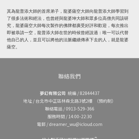
其為龍普添大師的首席弟子，龍婆薩空大師向龍普添大師學習到
了很多法術和經法，也曾經與龍婆坤大師和眾多位高僧共同該研
究，龍婆薩空大師每次製作的佛牌都廣受好評和歡迎，每次推出
即被恭請一空，龍普添大師在世的時候曾經說過：唯一可以代替
他自己的人，並且可以將他的法脈繼續傳承下去的人，就是龍婆
薩空。
聯絡我們
夢幻有限公司
統編 / 82844437
地址 /
台北市中正區林森北路3號2樓
（預約制）
聯絡電話 / 0913-529-366
服務時間 / 14:00-22:30
電郵 / dreamer_wu@icloud.com