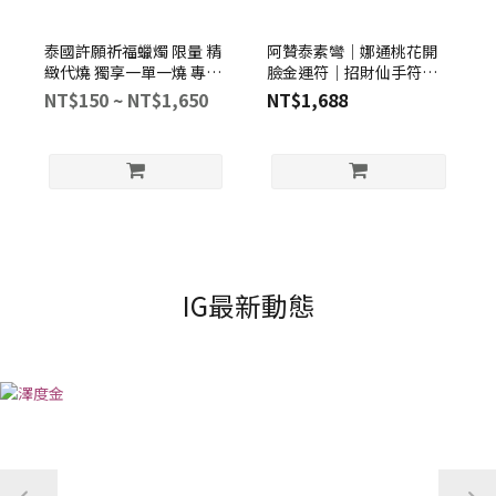
泰國許願祈福蠟燭 限量 精
阿贊泰素彎｜娜通桃花開
緻代燒 獨享一單一燒 專屬
臉金運符｜招財仙手符｜
於您的每一個願望
需傳照片給小幫手【線上
NT$150 ~ NT$1,650
NT$1,688
儀式】
IG最新動態