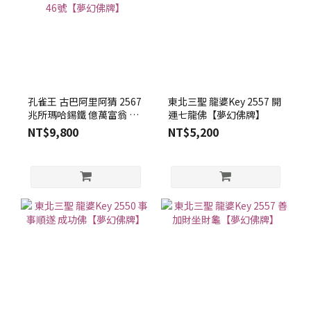
孔雀王 古巴阿里阿猜 2567
東北三聖 龍婆Key 2557 開
兆所瑪哈錫鐵 億萬富翁 崇
運七龍佛【夢幻佛牌】
迪座孔雀 泰國國旗版 獨立
NT$9,800
NT$5,200
編號46號【夢幻佛牌】