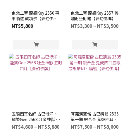
東北三聖 龍婆Key 2550 事
東北三聖 龍婆Key 2557 善
事順遂 成功佛【夢幻佛
加財坐財龜【夢幻佛牌】
牌】
NT$5,800
NT$3,300 ~ NT$3,500
五眼四耳名師 古巴博洋、
阿羅漢聖僧 古巴猜翁 2535
龍婆Gee 2568 吐金神獸 五
第一期 銀合金 鬼鼓四耳五
眼四耳【夢幻佛牌】
眼 底部帶印、編號【夢幻
NT$4,680 ~ NT$5,880
NT$7,500 ~ NT$8,600
佛牌】