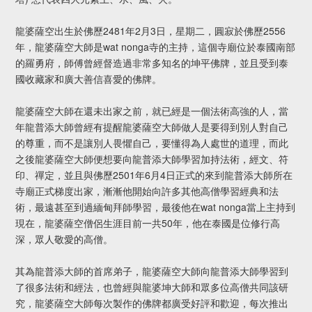
龍婆薩空出生於佛歷2481年2月3日，星期二，圓寂於佛歷2556
年，龍婆薩空大師是wat nonga寺的主持，這個寺廟位於泰國南部
的羅勇府，師傅曾經督造過非常多知名的坤平佛牌，並且受到泰
國收藏家和廣大善信喜愛的佛牌。
龍婆薩空大師在還未出家之前，就已經是一個法術高強的人，當
年龍普添大師曾經有提醒龍婆薩空大師做人是要得到別人對自己
的尊重，而不是讓別人畏懼自己，要懂得為人處世的道理，而此
之後龍婆薩空大師便想要向龍普添大師學習加持法術，經文、符
印、禪定，並且與佛歷2501年6月4日正式的來到龍普添大師所在
寺廟正式梯度出家，漸漸他開始向許多其他高僧學習經典和法
術，最遠甚至到過緬甸拜師學習，最後他在wat nonga當上主持到
現在，龍婆薩空僧侶生涯目前一共50年，他在泰國是位修行高
深，眾人敬愛的高僧。
其為龍普添大師的首席弟子，龍婆薩空大師向龍普添大師學習到
了很多法術和經法，也曾經與龍婆坤大師和眾多位高僧共同該研
究，龍婆薩空大師每次製作的佛牌都廣受好評和歡迎，每次推出