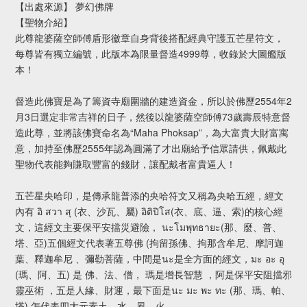
【出處來源】 夢幻佛牌
【聖物介紹】
此尊龍婆薩空師傅盾形徽章自身背後搭配經典守護五芒星符文，
每尊皆有獨立編號，此版本為限量督造4999尊，收錄於大圖艦版
本！
督造此佛寶是為了籌資寺廟圍牆的建造資金，所以於佛歷2554年2
月3日選定非常吉祥的日子，然後以龍婆薩空師傅73歲壽辰特意督
造此尊，並將該佛寶命名為“Maha Phoksap”，為大富貴大財富寓
意，加持至佛歷2555年認為圓滿了才出廟給予信眾請供，佩戴此
聖物代表能夠賺取豐富的錢財，讓配戴者富貴逼人！
五芒星央哈印，是傳承龍普添的央哈符文又稱為央哈五經，經文
內有 อิ สวา สุ (衣、沙瓦、屬) อิติปิโส(衣、底、逼、索)的核心經
文，這經文主要保平安擋災避險， นะโมพุทธายะ(那、麼、普、
塔、亞)五個經文代表著五尊佛 (拘留孫佛、拘那含牟尼、摩訶迦
葉、釋迦牟尼 、彌勒菩薩，中間是นะ是全方面的經文，มะ อะ อุ
(瑪、阿、五) 是 佛、法、僧， 瑪是增長智慧 ，阿是保平安阻擋邪
靈巫術 ，五是人緣、財運，最下面是นะ มะ พะ ทะ (那、瑪、帕、
塔) 怎代表四大元素土、水、風、火。