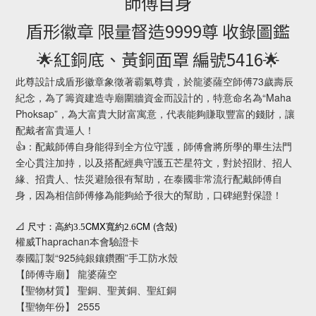
師傅自身
盾形徽章 限量督造9999尊 收錄圖鑑
🌟紅銅底、黃銅面罩 編號5416🌟
此尊設計成盾形徽章象徵著霸氣尊貴，於龍婆薩空師傅73歲壽辰
紀念，為了籌資建造寺廟圍牆資金而設計的，特意命名為“Maha
Phoksap”，為大富貴大財富寓意，代表能夠賺取豐富的錢財，讓
配戴者富貴逼人！
👍：配戴師傅自身能得到全方位守護，師傅會將所學的畢生法門
全心貫注加持，以及搭配經典守護五芒星符文，對於招財、招人
緣、招貴人、怯災避險很有幫助，在泰國非常流行配戴師傅自
身，因為相信師傅修為能夠給予很大的幫助，口碑絕對保證！
CMX
CM (
)
📐
尺寸：高約3.5
寬約2.6
含殼
權威Thaprachan本會驗證卡
泰國訂製“925純銀鑲鑽圈”手工防水殼
【師傅寺廟】 龍婆薩空
【聖物材質】 聖銅、聖黃銅、聖紅銅
【聖物年份】 2555