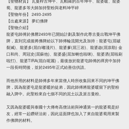
【聖物材質】 瓦曼桿古坤平、瓦帕羅的百年坤平、龍婆暖、龍婆
蜀、龍婆多等大師加持聖粉與老料坤平碎
【聖物年份】 2493-2495
【出處來源】 夢幻佛牌
【聖物介紹】
龍婆屯師傅於佛曆2493年已開始計劃及製作此尊古曼出戰坤平佛
牌，直到完成後將佛牌給以下師傅輪流開光及加持：龍婆屯(屈破
裂滅)、龍婆多(屈白嘟淺片)、龍婆爹(屈三岩)、龍婆啟(屈祟勒) 金
口和尚、周冠史(屈蘇他)、龍婆盛(屈加喇也啦咪)、龍婆洒(屈啦刷
啦打)、龍婆TIRA(屈白呢麗)，最後放於龍婆屯師傅的禪房中加持
一段長時間後，並於2495年正式給善信供請。
而他所用的材料是師傅多年來當僧人時所收集回來不同的坤平佛
牌，因為龍婆屯是龍婆暖的徒弟，因此師傅將龍婆暖留下的聖粉
融入牌中。此聖粉來自七個不同的泥土以及派古曼粉。
又因為龍婆暖與泰國十大傳奇高僧法術與神通第一的龍婆蜀是好
友，經常一起鑽研法術，因此這面牌也加入了來自龍婆蜀用來製
作佛牌的材料。