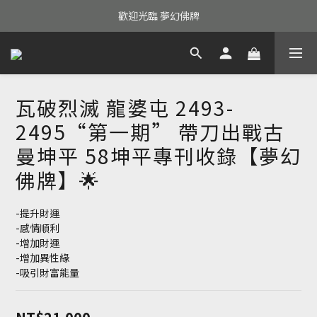
歡迎光臨 夢幻佛牌
瓦破烈滅 龍婆屯 2493-
2495“第一期” 帶刀出戰古
曼坤平 58坤平專刊收錄【夢幻
佛牌】🌟
-提升財運
-感情順利
-增加財運
-增加異性緣
-吸引財富能量