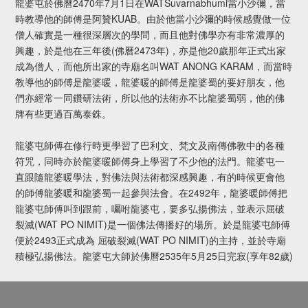
龍婆屯於佛曆2470年7月1日在WATSuvarnabhumi當小沙彌，當
時教導他的師傅是阿贊KUAB。由於他當小沙彌的時候感覺做一位
僧人確實是一種很深層次的學問，而且他對佛學亦有非常濃厚的
興趣，於是他在三年後(佛曆2473年)，亦是他20歲那年正式出家
成為僧人，而他所出家的寺廟名叫WAT ANONG KARAM，而當時
教導他的師傅是龍婆暖，龍婆暖的師傅是龍婆蜀的要好朋友，他
們亦經常一同鑽研法術，所以他的法術亦不比龍婆蜀弱，他的佛
牌有些更過百萬泰銖。
龍婆屯師傅在修行時更學習了巴利文、梵文及南傳佛教中的各種
符咒，同時亦於龍婆暖師傅身上學習了不少他的法門。龍婆屯一
直跟隨龍婆暖學法，對佛法與法術都深感興趣，有的時候更會他
的師傅龍婆暖和龍婆蜀一起參與法會。在2492年，龍婆暖師傅把
龍婆屯師傅叫到跟前，囑咐龍婆屯，要多弘揚佛法，並表示屈破
裂滅(WAT PO NIMIT)是一個佛法傳播好的場所。於是龍婆屯師傅
便於2493正式成為 屈破裂滅(WAT PO NIMIT)的主持，並於寺廟
積極弘揚佛法。龍婆屯大師於佛曆2535年5月25日完寂(享年82歲)