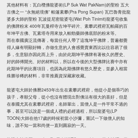
其他材料有：瓦白欖佛龍婆術(LP Suk Wat PakNam)的聖粉 五大
古佛之一 “永無絕境佛” 帕篷素攀(Pra Pong Supan) 瓦巴魯青批龍
婆多大師的聖粉 瓦波提尼密龍婆屯(Wat Poh Tinimit)龍婆屯收集
的佛牌粉末 400年瓦曼桿寺古坤平碎片、素攀武裡府瓦帕羅的百
年坤平古佛、瓦素塔寺用來放入帕勁藥師佛底部的粉末等。
而在泰國廣泛流傳著，每當任何人帶了這塊坤平佛牌，普遍都覺
得人緣有明顯好轉，亦做生意的人會感覺賣東西比以往容易了很
多，生意額亦因此而上升，由於此期坤平佛牌有著攸久的歷史、
好的師傅開光、好的材料以，所以在今後的大型佛牌比賽中亦有
此期坤平的比賽項目，也因為此期佛牌有悠久歷史，並參入相當
殊勝珍稀的材料，非常推薦資深藏家收藏。
龍婆屯大師於佛曆2453年出生在素攀武裡府，他從小是個乖巧的
孩子，孝順父母，從小也沒有體現出對佛法有很大的喜好，但是
在泰國尤其在素攀武裡府，名師輩出，當僧人是一件平常不過的
事，甚至可以說是一個成人禮的必經過程，所以龍婆屯(LP
TOON)大師在他17歲的時候初當小沙彌，嘗試一下做僧人的知
味，誰不知一當和尚便一直到圓寂的一天。