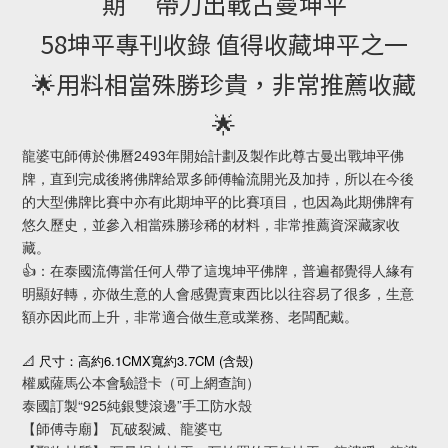
期” 帶刀出戰古曼坤平
58坤平專刊收錄 值得收藏坤平之一
🌟用料相當殊勝珍貴，非常推薦收藏
🌟
龍婆屯師傅於佛曆2493年開始計劃及製作此尊古曼出戰坤平佛
牌，直到完成後將佛牌給眾多師傅輪流開光及加持，所以在今後
的大型佛牌比賽中亦有此期坤平的比賽項目，也因為此期佛牌有
悠久歷史，並參入相當殊勝珍稀的材料，非常推薦資深藏家收
藏。
👍：在泰國流傳當任何人帶了這塊坤平佛牌，普遍都覺得人緣有
明顯好轉，亦做生意的人會感覺賣東西比以往容易了很多，生意
額亦因此而上升，非常適合做生意或業務、老闆配戴。
6.1CMX
3.7CM (
)
📐
尺寸：高約
寬約
含殼
權威薩馬公本會驗證卡（可上網查詢）
泰國訂製“925純銀雙滾邊”手工防水殼
【師傅寺廟】 瓦破裂滅、龍婆屯