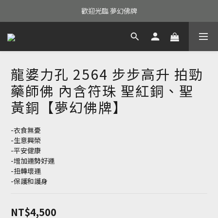
歡迎光臨 夢幻佛牌
龍婆力孔 2564 步步高升 拍勁
藥師佛 內含符珠 聖紅銅、聖
黃銅【夢幻佛牌】
-衣食無憂
-生意興榮
-平安健康
-增加運勢好運
-扭轉壞運
-保護和護身
NT$4,500