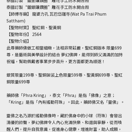
泰國訂製“鍍金鑲鑽圈”雕花手工防水開合殼
泰國訂製“鍍銀鑲鑽圈”雕花手工防水開合殼
【師傅寺廟】 龍婆力孔 瓦巴岱蓬寺(Wat Pa Trai Phum
Sattham)
【聖物材質】 聖紅銅、聖黃銅
【聖物年份】 2564
【聖物介紹】
此尊藥師佛做工相當細緻，法相非常莊嚴，聖紅銅版本 限量699
尊，是藝術與美學設計的結合 夢幻佛牌，能得到師父滿滿的加持
祝福，幫助佩戴者事業步步高升，更方面都更為順遂！
銀質限量199尊、聖銅袈裟上色限量599尊、聖黃銅699尊、聖紅
銅限量699尊
藥師佛「Phra Kring」，泰文「Phra」是指「佛像」之意；
「Kring」是指「內有搖動符珠」。因此，藥師佛又名「靈佛」。
靈佛之名乃源於搖動佛像時，藏於佛身中的小球（符珠）會發出
清優的鈴聲，夢幻佛牌令人內心充滿快樂、和諧與寧靜，從而喚
醒人們，提升自我意識，促進身心健康，增進財富，助人成願，