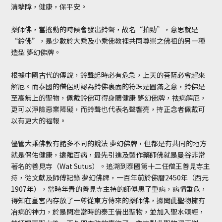
清孽障，健康，保平安。
藥師佛，當搖動的時候會發出鈴聲，故名“拍勁”，意思就是
“鈴佛”，是少數於大乘及小乘佛教裡共同尊崇之佛祖的另一種
造型 夢幻佛牌。
根據中國古代的傳說，鈴聲起時必有危急，上天的菩薩必會趕來
解厄。而泰國的僧侶則認為鈴佛裏面的符珠是圓滿之意，鈴佛是
至高無上的聖物，佩戴鈴佛可得身體健康 夢幻佛牌，祛病解厄，
更可以淨險惡業障礙，而鈴聲也代表名聲響亮，持正念者佩戴可
以有更大的福報。
儘管大乘佛教有諸多不同的說法 夢幻佛牌，但都是有共同的地方
就是保佑健康，遠離百病，最先引進及製作藥師佛就是曼谷非常
著名的善見寺（Wat Sutus）。追溯到泰國第十二任僧王善見寺主
持，從文獻及師傅記錄 夢幻佛牌，一百年前於佛曆2450年（西元
1907年），當時年青的善見寺主持的師傅患了重病，病情垂危，
得知在皇宮內存放了一尊從東方傳來的藥師佛，據聞此聖物擁有
冶病的神力，於是問准當時的泰王借出聖物，並加入聖水頌經，