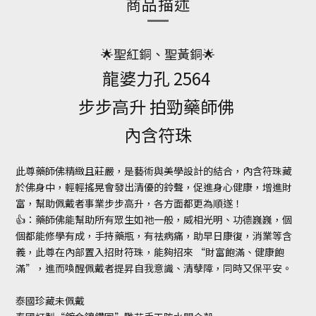
商品描述
🌟聖紅銅、聖黃銅🌟
龍婆力孔 2564
步步高升 拍勁藥師佛
內含符珠
此尊藥師佛精緻且莊嚴，是藝術與美學設計的結合，內含符珠藏
於佛身中，輕輕搖晃會發出清優的鈴聲，促進身心健康，增進財
富，幫助佩戴者事業步步高升，各方面都更為順遂！
👍：藥師佛能幫助所有眾生如祂一般，威相光明、功德巍巍，個
個都能修學有成，手持藥瓶，有祛病痛，助早日康復，消業等含
義，此尊在內部置入招財符珠，能夠招來 “財富飽滿、健康飽
滿”，進而喚醒佩戴者提昇自我意識、清孽障，同時又保平安。
泰國珍藏未佩戴