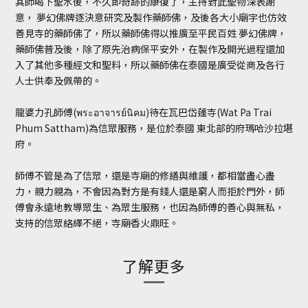
其師喝下聖水後，不久即奇跡的康復了，主持對此聖物深表謝
意， 夢幻佛牌逐決意研究及製作藥師佛，及後各大小廟宇也仿效
善見寺的藥師佛了，所以藥師佛得以推廣至平民百姓 夢幻佛牌，
藥師佛普及後，除了原先治病保平安外，在製作及開光過程還加
入了其他多種經文和聖料，所以藥師佛在泰國是廣受從商及各行
人士供奉及佩帶的。
龍婆力孔師傅(พระอาจารย์นิคม)待在瓦巴岱蓬寺(Wat Pa Trai
Phum Sattham)為信眾服務，是位於泰國 東北部的府瑪哈沙拉堪
府。
師傅不管是為了信眾，還是寺廟的修繕與維護，都相當盡心盡
力，親力親為，不會因為對方是有錢人還是窮人而拒於門外，師
傅會永遠地教導眾生、為眾生服務，也因為師傅的善心與無私，
支持的信眾絡繹不絕，寺廟香火鼎旺。
了解更多