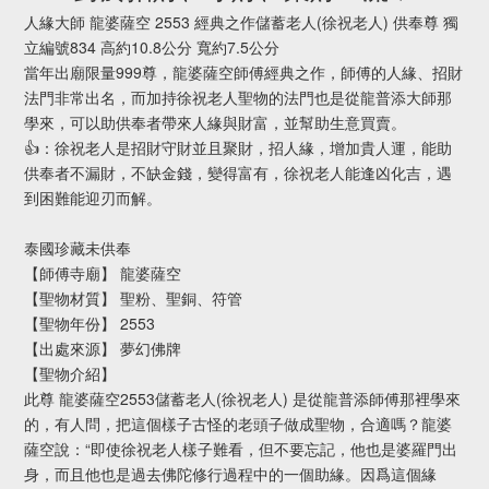
人緣大師 龍婆薩空 2553 經典之作儲蓄老人(徐祝老人) 供奉尊 獨
立編號834 高約10.8公分 寬約7.5公分
當年出廟限量999尊，龍婆薩空師傅經典之作，師傅的人緣、招財
法門非常出名，而加持徐祝老人聖物的法門也是從龍普添大師那
學來，可以助供奉者帶來人緣與財富，並幫助生意買賣。
👍：徐祝老人是招財守財並且聚財，招人緣，增加貴人運，能助
供奉者不漏財，不缺金錢，變得富有，徐祝老人能逢凶化吉，遇
到困難能迎刃而解。
泰國珍藏未供奉
【師傅寺廟】 龍婆薩空
【聖物材質】 聖粉、聖銅、符管
【聖物年份】 2553
【出處來源】 夢幻佛牌
【聖物介紹】
此尊 龍婆薩空2553儲蓄老人(徐祝老人) 是從龍普添師傅那裡學來
的，有人問，把這個樣子古怪的老頭子做成聖物，合適嗎？龍婆
薩空說：“即使徐祝老人樣子難看，但不要忘記，他也是婆羅門出
身，而且他也是過去佛陀修行過程中的一個助緣。因爲這個緣