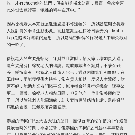
故，才有chuchok的法門，供奉能夠帶來財富，買賣，帶來幸運，
此外也含藏行善、犧牲的精神在其中。”
因為徐祝老人本來就是邋邋遢遢不修邊幅的，所以說這期徐祝老
人設計真的非常生動形象。而且這期是在稍哈日開光的，Maha
Lap是超級好運氣的意思，所以是薩空師傅的徐祝老人中最受歡迎
的一款了。
徐祝老人的主要是招財、守財並且聚財，招人緣，增加貴人運，
這主要是源自徐祝老人的傳說。能助佩戴者不漏財，不缺金錢
等，變得富有，徐祝老人能逢凶化吉，遇到困難能迎刃而解，在
工作中，更能獲得佛力扶持，常有貴人相助，度過人生障礙，財
運不絕，能助創業者開拓事業，抓住機會並且把握機會，讓事業
更上一層樓。徐祝老人相貌丑陋，但是他有一位非常美麗的妻
子，所以徐祝老人能招姻緣，助夫妻情侶間感情和諧，還能避開
病氣的困擾，讓佩戴著身體健康。
泰國的“稍哈日“是大吉大旺的聖日，類似台灣的端午節的中午這個
良辰吉時的時間，非常短暫，但泰國的“稍哈”之日並非年年都會
有，因為要符合“稍哈日”必須要能符合以下的三大要件，才能成立