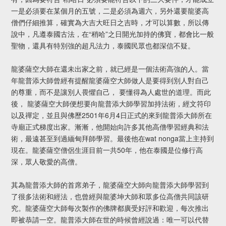
一是必須要在某個月的五號，二是必須為週六，另外還要龍婆高
僧們仔細推算，確實為大吉大旺日之吉時，才可以算數，所以傳
說中，凡遵泰國古法，在“稍哈”之日開光加持的佛寶，都會比一般
聖物，還具有特別強的超凡法力，泰國民眾也都深信不疑。
龍婆薩空大師在還未出家之前，就已經是一個法術高強的人。當
年龍普添大師曾經有提醒龍婆薩空大師做人是要得到別人對自己
的尊重，而不是讓別人畏懼自己， 要懂得為人處世的道理。而此
後， 龍婆薩空大師便想要向龍普添大師學習加持法術，經文符印
以及禪定，並且與佛歷2501年6月4日正式的來到龍普添大師所在
寺廟正式梯度出家。漸漸，他開始向許多其他高僧學習經典和法
術，最遠甚至到過緬甸拜師學習。最後他在wat nonga當上主持到
現在。龍婆薩空僧侶生涯目前一共50年，他在泰國是位修行高
深，眾人敬愛的高僧。
其為龍普添大師的首席弟子，龍婆薩空大師向龍普添大師學習到
了很多法術和經法，也曾經與龍婆坤大師和眾多位高僧共同該研
究。龍婆薩空大師每次製作的佛牌都廣受好評和歡迎，每次推出
即被恭請一空。龍普添大師在世的時候曾經說過：唯一可以代替