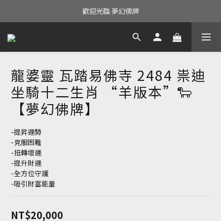
歡迎光臨 夢幻佛牌
龍婆靈 瓦踏易佛寺 2484 祟迪
坐騎十二生肖 “羊版本”🐑
【夢幻佛牌】
-提昇運勢
-克服困難
-扭轉壞運
-提升財運
-全方位守護
-吸引財富能量
NT$20,000