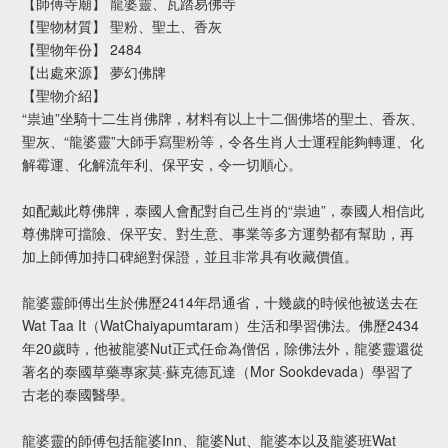
【師傅寺廟】 龍婆靈、瓦踏易佛寺
【聖物材質】 聖粉、聖土、香灰
【聖物年份】 2484
【出處來源】 夢幻佛牌
【聖物介紹】
“祟迪”坐騎十二生肖佛牌，材料有以上十二個佛塔的聖土、香灰、
聖灰、“龍婆靈”大師手寫聖粉等，令各生肖人士運程能夠轉運、化
解霉運、化解流年利、保平安，令一切順心。
如配戴此尊佛牌，泰國人會配對自己生肖的“祟迪”，泰國人相信此
尊佛牌可擋險、保平安、對生意、事業等多方運勢都有幫助，再
加上師傅加持口碑絕對保證，並且非常具有收藏價值。
龍婆靈師傅出生於佛歷2414年昂通省，十幾歲的時候他被送去在
Wat Taa It（WatChaiyapumtaram）生活和學習佛法。佛歷2434
年20歲時，他被龍婆Nut正式任命為僧侶，除佛法外，龍婆靈還從
著名的泰國草藥專家莫·蘇克德瓦達（Mor Sookdevada）學習了
古老的泰國醫學。
龍婆靈的師傅包括龍婆Inn、龍婆Nut、龍婆本以及龍婆班Wat