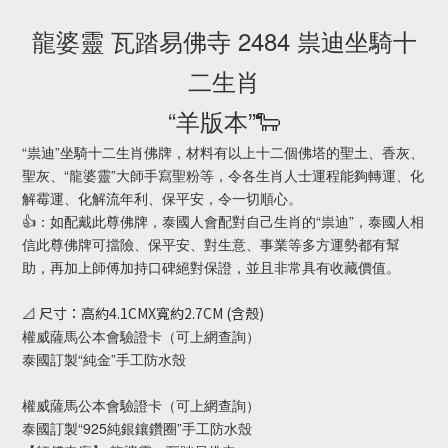
龍婆靈 瓦踏易佛寺 2484 祟迪坐騎十
二生肖
“羊版本”🐑
“祟迪”坐騎十二生肖佛牌，材料有以上十二個佛塔的聖土、香灰、
聖灰、“龍婆靈”大師手寫聖粉等，令各生肖人士運程能夠轉運、化
解霉運、化解流年利、保平安，令一切順心。
👍：如配戴此尊佛牌，泰國人會配對自己生肖的“祟迪”，泰國人相
信此尊佛牌可擋險、保平安、對生意、事業等多方運勢都有幫
助，再加上師傅加持口碑絕對保證，並且非常具有收藏價值。
📐 尺寸：高約4.1CMX寬約2.7CM (含殼)
權威薩馬公本會驗證卡（可上網查詢）
泰國訂製“純金”手工防水殼
權威薩馬公本會驗證卡（可上網查詢）
泰國訂製“925純銀鑲鑽圈”手工防水殼