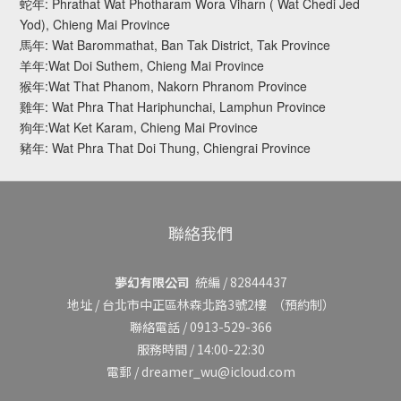
蛇年: Phrathat Wat Photharam Wora Viharn ( Wat Chedi Jed
Yod), Chieng Mai Province
馬年: Wat Barommathat, Ban Tak District, Tak Province
羊年:Wat Doi Suthem, Chieng Mai Province
猴年:Wat That Phanom, Nakorn Phranom Province
雞年: Wat Phra That Hariphunchai, Lamphun Province
狗年:Wat Ket Karam, Chieng Mai Province
豬年: Wat Phra That Doi Thung, Chiengrai Province
聯絡我們
夢幻有限公司
統編 / 82844437
地址 /
台北市中正區林森北路3號2樓
（預約制）
聯絡電話 / 0913-529-366
服務時間 / 14:00-22:30
電郵 / dreamer_wu@icloud.com