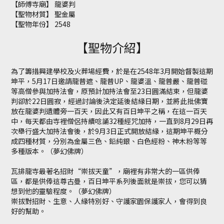
【師傅寺廟】 龍婆判
【聖物材質】 聖金屬
【聖物年份】 2548
【聖物介紹】
為了籌措興建學校及火葬場經費，於是在2548年3月開始督製這期
坤平，5月17日邀請龍普遮、龍普UP、龍婆溫、龍普嚴、龍普碰
等高僧參與加持法會，原預計加持法會至23日圓滿結束，但龍婆
判卻於22日圓寂，經過討論後決定延後結緣日期，並將此批佛寶
放在龍婆判遺體旁一百天，因此又有百日坤平之稱，在這一百天
中，每天都由寺裡僧侶持續唸誦32種經咒加持，一直到8月29日再
次舉行盛大加持法會後，於9月3日正式開放結緣，這期坤平概分
成四種材質，分別為金屬三色、鉛純銀、白色經粉、神木粉等等
多種版本。（夢幻佛牌）
瓦排龍寺最著名招財“崇拔天童”，廟裡有非常大的一區供俸
區，都是供俸這尊古曼，百日坤平系列後面就是崇拔，您可以猜
想到他的靈驗程度。（夢幻佛牌）
崇拔對招財、生意、人緣特別好、守護家園保護家人，會得到良
好的幫助。