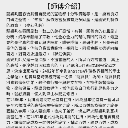
【師傅介紹】
龍婆判圓寂後其親自開光的聖物都十分珍貴難尋，是一擁有良好
口碑之聖物。“崇拔”解作致富及擁有更多財產，是龍婆判製作
的原意。（夢幻佛牌）
龍婆判在泰國是數一數二的慈祥高僧，有著一顆善良的心且是非
分明，終身奉獻給了宗教，他全心全力的幫助貧困的百姓，最重
要的是他真的能做到與世隔絕、謹守戒律、專研佛經，凡是去敬
奉他的百姓，他無分貧富貴賤地一視同仁，同樣會將功德迴向給
百姓，對百姓永遠最好。（夢幻佛牌）
龍婆判師父是一位冷靜、不擅言語的人，所以百姓常言道 「真正
的高僧，是冷靜且沉默寡言的。」2480年5月9日為回報父母之
恩，決定出家為僧，2482年即拿到นักธรรมตรี(佛教界相等於學士
之學位) ，也曾拜當時佛統府第一名僧〝龍婆艮〞為師，龍婆艮特
別喜歡這個徒弟，教他修行禪坐與經文加持，加持佛牌督造聖
物，毫無保留，龍婆艮教導他，當他認為自己修行到足夠能力之
時，就必須要一個人到深山林間去修行。
在2486年，瓦排龍這間寺廟沒有住持，因為歷年從沒有一位可以
完全六根清淨的高僧來主持這間寺廟，所以百姓認為這間寺廟是
丟臉的寺廟，沒人要進廟，後來子弟們一塊去拜求龍婆判到瓦排
龍當住持，在2492年正式成為瓦排龍的住持，因為他也確實有能
力，讓這間廟成為一間很好的廟宇，幫助百姓、親見百姓、成為