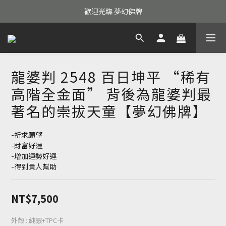
歡迎光臨 夢幻佛牌
龍婆判 2548 百日坤平 “稀有
高階全金面” 背後為龍婆判最
著名的崇拔天童【夢幻佛牌】
-祈求願望
-財富好運
-增加運勢好運
-得到貴人幫助
NT$7,500
外殼
: 純銀+TPC卡