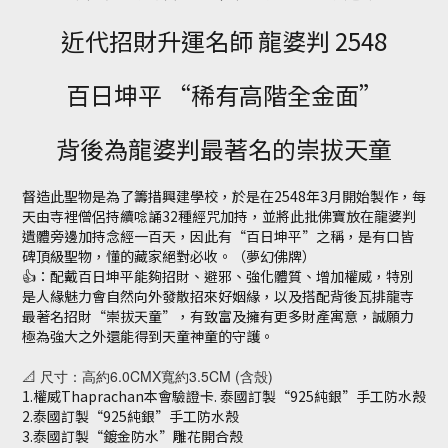
近代招財升運名師 龍婆判 2548
百日坤平 “稀有高階全金面”
背後為龍婆判最著名的崇拔天童
督造此聖物是為了籌措興建學校，於是在2548年3月開始製作，每
天由寺裡僧侶持續唸誦32種經咒加持，並將此批佛寶放在龍婆判
遺體旁邊加持念經一百天，因此有“百日坤平”之稱，是有口皆
碑頂級聖物，懂的藏家絕對必收。（夢幻佛牌）
👍：配戴百日坤平能夠招財、避邪、強化體質、增加權威，特別
是人緣魅力會自然向外發散招來好姻緣，以及搭配背後瓦排龍寺
最著名招財“崇拔天童”，有致富及擁有更多財產寓意，誠願力
極為強大之外還能得到天童神童的守護。
📐 尺寸：高約6.0CMX寬約3.5CM (含殼)
1.權威Thaprachan本會驗證卡. 泰國訂製“925純銀”手工防水殼
2.泰國訂製“925純銀”手工防水殼
3.泰國訂製“鍍金防水”雕花開合殼