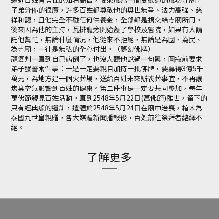
遠近百姓皆信任的知名高僧，後來成為一間受歡迎的成功寺廟，
子弟分佈的很廣，許多百姓都尊敬他的與世無爭、法力高強、慈
祥和藹，且他完全不碰任何供養金，全部都是捐交給寺廟所用。
後來因為他的主持，瓦排龍旁開始蓋了學校及醫院，如果有人請
託他幫忙，無論什麼情況，他從來不拒絕，無論是為國、為民、
為寺廟，一律是無私的全心付出。（夢幻佛牌）
龍婆判一直到自己病倒了，也沒人聽他說過一句累，圓寂前要求
弟子發誓兩件事：一是一定要親自加持一批佛牌，要募得3億5千
萬元，為地方建一個火葬場，送給百姓未來辦喪葬事宜，不再讓
焦臭空氣影響到百姓的健康。第二件事是一定要共同參加，每年
萬佛節親見百姓活動。直到2548年5月22日(萬佛節)離世，留下的
只有經典般的遺訓，遺體於2548年5月24日在廟中治喪，棺木為
泰國九世皇親贈，各大媒體新聞播報後，百姓前往祭拜者絡繹不
絕。
了解更多