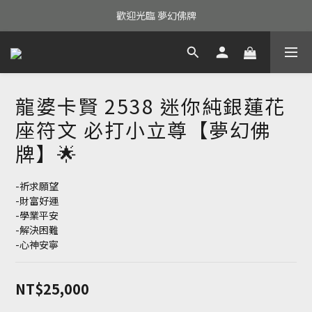
歡迎光臨 夢幻佛牌
龍婆卡賢 2538 迷你純銀蓮花
座符文 必打小立尊【夢幻佛
牌】🌟
-祈求願望
-財富好運
-學業平安
-解決困難
-心神安寧
NT$25,000