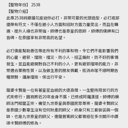
【聖物年份】 2538
【聖物介紹】
此尊2538純銀蓮花座迷你必打，非常可愛的光頭造型，必打底部
還帶有符文，不僅在避小人方面和招財方面力量突出，而且在轉
運、提升人緣也非常強，師傅也是泰皇的恩師 ，師傅的佛牌有口
皆碑，在泰國享有非常高的名望。
必打佛能幫助善信帶走所有不利的事和物，令它們不能影響我們
的心靈、避邪、擋險、擋災、防小人、招正偏財，防不好的事情
發生，並且能避開對自己不利的小人，更有避邪擋降的能力，非
常適合業務性質，以及做生意的朋友佩戴，抵消命理不順時期各
種頹勢、護身擋險、保出行平安。
龍婆卡賢是一位有著皇室血統的大德高僧，一生堅持用苦行的方
式來修行，圓寂將近20年金身不腐，已修成阿羅漢道，師傅的藥
師法門相當正宗，備受九世泰皇與泰國民眾尊崇，龍婆卡賢師父
是泰國少數畢生沒有任何財產的師父，終身只有三套袈裟與一個
缽，也是九世泰皇的師父，連龍普篤師父都曾經在多次開示中讚
頌卡賢師傅的修為。