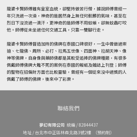
龍婆卡賢師傅雖有皇室血統，卻堅持做苦行僧，據說師傅曾經一
年只洗過一次澡，神奇的是居然身上無任何骯髒的氣味，甚至在
烈日下沒流過一滴汗，更神奇的是師傅不用蚊帳，卻無蚊蟲叮咬
他。師傅從未坐過任何交通工具，只靠一雙腳行走。
龍婆卡賢師傅督造加持的佛牌在泰國口碑很好，一生中曾做過崇
迪、七龍佛、周所、必打、拉馬五世像、四面神、拉胡天神、像
神等佛牌，自身像與藥師佛都是其較受追捧的佛牌種類，有很多
佩戴師傅佛牌大難不死的案例在泰國的報紙及雜誌上刊登；師傅
的聖物在招偏財方面也比較靈驗，曾經有一個從來沒中過獎的人
佩戴了師傅的佛牌，後來中了彩票。
聯絡我們
夢幻有限公司
統編 / 82844437
地址 /
台北市中正區林森北路3號2樓
（預約制）