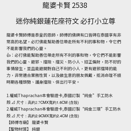
龍婆卡賢 2538
迷你純銀蓮花座符文 必打小立尊
龍婆卡賢師傅是泰皇的恩師，師傅的佛牌有口皆碑在泰國享有非
常高的名望，必打佛能幫助善信帶走所有不利的事和物，令它們
不能影響我們的心靈。
👍：必打佛能幫助善信帶走所有不利的事和物，令它們不能影響
我們的心靈、避邪、擋險、擋災、防小人、招正偏財，防不好的
事情發生，並且能避開對自己不利的小人，更有避邪擋降的能
力，非常適合業務性質，以及做生意的朋友佩戴，抵消命理不順
時期各種頹勢、護身擋險、保出行平安。
1.權威Thaprachan本會驗證卡,泰國訂製“純金”手工防水
殼
CMX
1.6CM (
)
📐
尺寸：高約2.7
寬約
含殼
2.權威Thaprachan本會驗證卡,泰國訂製“純金三環”手工防水
殼
2.9CMX
2.4CM (
)
📐
尺寸：高約
寬約
含殼
【師傅寺廟】 龍婆卡賢
【聖物材質】 純銀