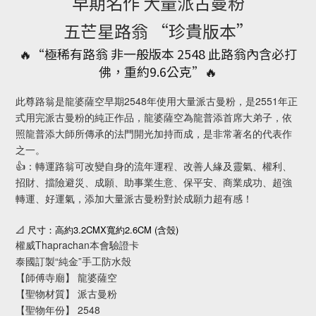
早期名作 大量派古曼粉
五芒星路翁 “珍貴版本”
🔥“極稀有路翁 非一般版本 2548 此路翁內含必打
佛，重約9.6公克”🔥
此尊路翁是龍婆薩空早期2548年使用大量派古曼粉，是2551年正
式用完派古曼粉的純正作品，龍婆薩空為龍普添首席大弟子，依
照龍普添大師所傳承的法門開光加持而成，是非常著名的代表作
之一。
👍：轉運路翁可改變自身的流年運程、改善人緣及靈氣、權利、
招財、擋險避災、成願、助事業生意、保平安、商業成功、超強
轉運、好運氣，添加大量派古曼粉對於成願力超有感！
3.2CMX
2.6CM (
)
📐
尺寸：高約
寬約
含殼
權威Thaprachan本會驗證卡
泰國訂製“純金”手工防水殼
【師傅寺廟】 龍婆薩空
【聖物材質】 派古曼粉
【聖物年份】 2548