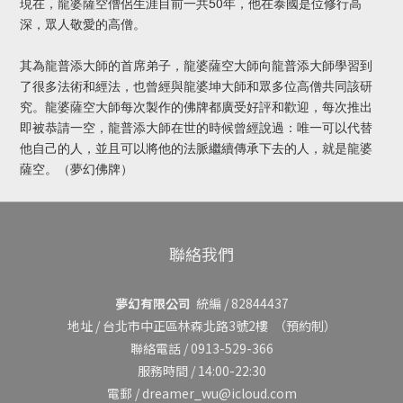
現在，龍婆薩空僧侶生涯目前一共50年，他在泰國是位修行高
深，眾人敬愛的高僧。
其為龍普添大師的首席弟子，龍婆薩空大師向龍普添大師學習到
了很多法術和經法，也曾經與龍婆坤大師和眾多位高僧共同該研
究。龍婆薩空大師每次製作的佛牌都廣受好評和歡迎，每次推出
即被恭請一空，龍普添大師在世的時候曾經說過：唯一可以代替
他自己的人，並且可以將他的法脈繼續傳承下去的人，就是龍婆
薩空。（夢幻佛牌）
聯絡我們
夢幻有限公司
統編 / 82844437
地址 /
台北市中正區林森北路3號2樓
（預約制）
聯絡電話 / 0913-529-366
服務時間 / 14:00-22:30
電郵 / dreamer_wu@icloud.com