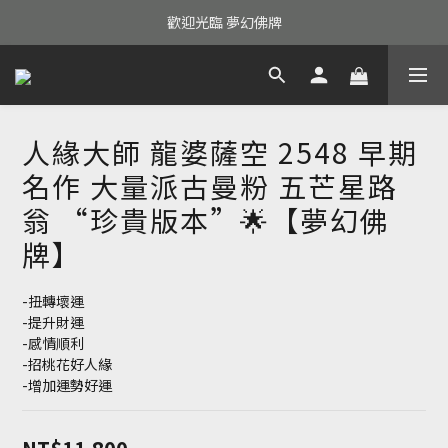
歡迎光臨 夢幻佛牌
人緣大師 龍婆薩空 2548 早期
名作 大量派古曼粉 五芒星路
翁 “珍貴版本”🌟【夢幻佛
牌】
-扭轉壞運
-提升財運
-感情順利
-招桃花好人緣
-增加運勢好運