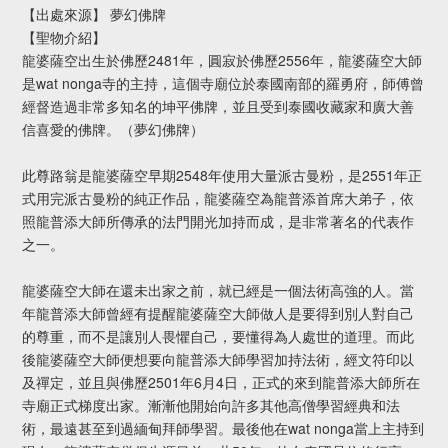
【出處來源】 夢幻佛牌
【聖物介紹】
龍婆薩空出生於佛歷2481年，圓寂於佛歷2556年，龍婆薩空大師
是wat nonga寺的主持，這個寺廟位於泰國南部的羅勇府，師傅曾
經督造過非常多知名的坤平佛牌，並且受到泰國收藏家和廣大善
信喜愛的佛牌。（夢幻佛牌）
此尊路翁是龍婆薩空早期2548年使用大量派古曼粉，是2551年正
式用完派古曼粉的純正作品，龍婆薩空為龍普添首席大弟子，依
照龍普添大師所傳承的法門開光加持而成，是非常著名的代表作
之一。
龍婆薩空大師在還未出家之前，就已經是一個法術高強的人。當
年龍普添大師曾經有提醒龍婆薩空大師做人是要得到別人對自己
的尊重，而不是讓別人畏懼自己，要懂得為人處世的道理。而此
後龍婆薩空大師便想要向龍普添大師學習加持法術，經文符印以
及禪定，並且與佛歷2501年6月4日，正式的來到龍普添大師所在
寺廟正式梯度出家。漸漸他開始向許多其他高僧學習經典和法
術，最遠甚至到過緬甸拜師學習。最後他在wat nonga當上主持到