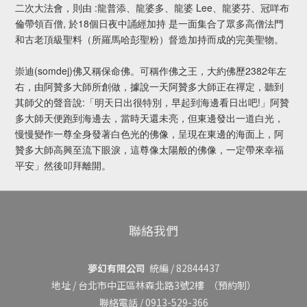
二次大法會，則由 :龍普添、龍婆多、龍婆 Lee、龍婆芬、冠咩布
倫帶領百僧, 於18個日夜中誦經加持 是一面集合了眾多高僧法門
和古老頂級聖料（所羅馬哈彭聖粉）督造加持而成的完美聖物。
崇迪(somdej)佛又稱保命佛。可稱作佛之王，大約佛歷2382年左
右，由阿贊多大師所創做，據說一天阿贊多大師正在禪定，聽到
其師父的聲音說:「明天日出很特別，早起到海邊看日出吧!」阿贊
多大師天便跑到海邊去，當時天還未亮，但東邊發出一道白光，
慢慢變作一尊全身發著白色光的佛像，呈現在東邊的海面上，阿
贊多大師高興至流下眼淚，這尊像太陽般的佛像，一定帶來幸福
平安」然後叩拜離開。
聯絡我們
夢幻有限公司
統編 / 82844437
地址 /
台北市中正區林森北路3號2樓
（預約制）
聯絡電話 / 0913-529-366