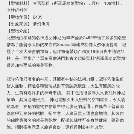
【聖物材料】 古舊聖粉（所羅馬哈彭聖粉），經粉，108灣料，
老牌碎料等
【聖物年份】 2499
【出處來源】 夢幻佛牌
【聖物介紹】
此聖物由泰國知名神通女神尼 冠咩布倫於2499帶領了眾多知名聖
僧為了龍普添大師的友寺屈Saranat籌建成功佛大佛像所督造，經
歷了二次大法會的加持，冠咩布倫帶領百僧於18個日夜中誦經加
持，是一面集合了眾多高僧法門和古老頂級聖料“所羅馬哈彭聖粉”
督造加持而成的完美聖物。
冠咩佈倫乃著名的神尼，其擁有神秘的法術力量，冠咩佈倫生前
醫人無數，精通各種醫理及對草藥認識廣泛，天生有醫病的能
力。生前有過許多的神奇事蹟。 其中包括很多病人只要找到神尼
幫助，其病必能根治。 神尼還數次出入密封的空間屋舍，令人嘖
嘖為奇。神尼的聖物在信眾中得到廣泛的流通，在佩帶上普遍認
為會得到良好的招財、招生意，人緣及貴人運也會增強。其製作
的佛牌最著名的就是菩陀耐，配帶其佛牌可令身體健康、藥到病
除、招財招生意及人緣運良好，運程得到良好的改變。