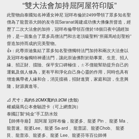
“雙大法會加持屈阿屋符印版”
此聖物由泰國知名神通女神尼 冠咩布倫於2499帶領了眾多知名聖
僧為了龍普添大師的友寺屈Saranat籌建成功佛大佛像所督造，經
歷了二次大法會的加持，冠咩布倫帶領百僧於18個日夜中誦經加
持，是一面集合了眾多高僧法門和古老頂級聖料“所羅馬哈彭聖粉”
督造加持而成的完美聖物。
👍：此尊崇迪集結了眾多知名聖僧獨特法門加持和兩次大法會以
及冠咩布倫獨特神通法門，讓此崇迪佛對於助事業、生意、招人
緣、招正財、擋險、保平安口碑極佳，ㄊ不僅能幫助提升自己的
運氣及個人修為，更有平和淨化自己身心靈的作用，同時也具有
增進佩帶者人緣和合，消災擋禍，招財進寶，家庭和諧，生意興
隆，財源廣進等。
5.2CMX
3.2CM (
)
📐
尺寸：高約
寬約
含殼
權威薩馬公本會驗證卡（可上網查詢）
泰國訂製“純金”手工防水殼
【師傅寺廟】 屈阿屋 冠咩布倫，龍婆多、龍婆 Pin 、龍婆 Ma 、
龍普速、龍婆Lee、龍婆 Sa-ard 、龍普諾、龍婆Chob、 龍婆
艮、龍普添、龍婆多、龍婆 Lee、龍婆芬等百位師傅