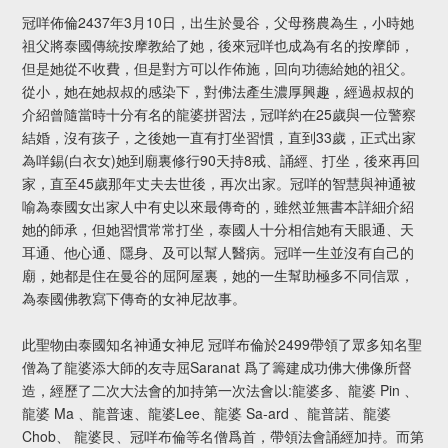
冠咩佈倫2437年3月10日，出生於曼谷，父母務農為生，小時她
祖父將泰國傳統按摩教給了她，後來冠咩也成為有名的按摩師，
但是她從不收費，但是對方可以作佈施，回向功德給她的祖父。
從小，她在她叔叔的感染下，對佛法產生濃厚興趣，經過叔叔的
介紹曾隨當時十分有名的龍婆拼習法，冠咩約在25歲與一位警察
結婚，沒有孩子，之後她一直有打坐習慣，直到33歲，正式出家
為咩錫(白衣女)她到廟裏修行90天持8戒、誦經、打坐，後來再回
家，直至45歲那年丈夫去世後，再次出家。冠咩的智慧與神通被
喻為泰國女出家人中有史以來最傳奇的，雖然並無書本詳細介紹
她的師承，但她習慣常常打坐，泰國人十分相信她有天眼通、天
耳通、他心通、隱身、及可以幫人醫病。冠咩一生並沒有自己的
廟，她都是住在曼谷的屈阿屋裏，她的一生幫助極多不同信眾，
為泰國佛教寫下傳奇的女神尼故事。
此聖物由泰國知名神通女神尼 冠咩布倫於2499帶領了眾多知名聖
僧為了龍婆添大師的友寺屈Saranat 爲了籌建成功佛大佛像所督
造，經歷了二次大法會的加持第一次法會以:龍婆多、龍婆 Pin 、
龍婆 Ma 、龍普速、龍婆Lee、龍婆 Sa-ard 、龍普諾、龍婆
Chob、 龍婆艮、冠咩布倫等名僧爲首，帶領法會誦經加持。而第