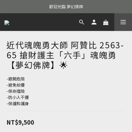
歡迎光臨 夢幻佛牌
近代魂魄勇大師 阿贊比 2563-
65 搶財護主「六手」魂魄勇
【夢幻佛牌】🌟
-避開危險
-避免紛擾
-保命擋險
-防小人干擾
-保護和護身
NT$9,500