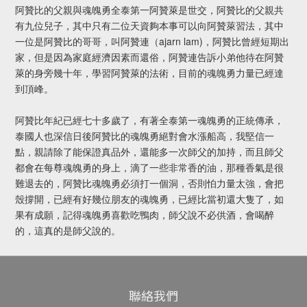
阿贊比的父親與魂魄勇全泰第一阿贊萊是世交，阿贊比的父親共
有九位兒子，其中只有二位天資夠本事可以向阿贊萊習法，其中
一位是阿贊比的哥哥，叫阿贊連（ajarn lam)，阿贊比曾經短期出
家，但是因為家庭經濟因素而還俗，阿贊連告訴小弟他待在阿贊
萊的身旁幾十年，學習阿贊萊的法術，目前的魂魄勇力量已經達
到頂峰。
阿贊比年紀已經七十多歲了，有著全泰第一魂魄勇的正統傳承，
泰國人也深信日後阿贊比的魂魄勇絕對會水漲船高，我堅信一
點，親請除了能保證真品外，還能多一次師父的加持，而且師父
都會在每尊魂魄勇的身上，滴了一些非常香的油，那種香氣是很
難退去的，阿贊比魂魄勇必須打一個洞，否則怕力量太強，會把
殼撐開，已經有好幾位朋友的魂魄勇，已經比當初還大隻了，如
果有成願，記得魂魄勇喜歡吃鴨肉，師父說不必供酒，會喝醉
的，這真的是師父說的。
聯絡我們