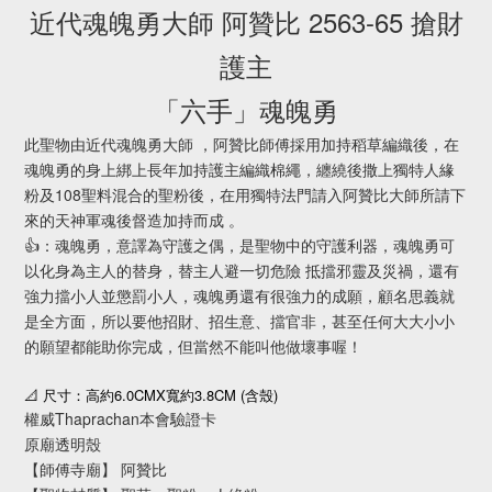
近代魂魄勇大師 阿贊比 2563-65 搶財
護主
「六手」魂魄勇
此聖物由近代魂魄勇大師 ，阿贊比師傅採用加持稻草編織後，在
魂魄勇的身上綁上長年加持護主編織棉繩，纏繞後撒上獨特人緣
粉及108聖料混合的聖粉後，在用獨特法門請入阿贊比大師所請下
來的天神軍魂後督造加持而成 。
👍：魂魄勇，意譯為守護之偶，是聖物中的守護利器，魂魄勇可
以化身為主人的替身，替主人避一切危險 抵擋邪靈及災禍，還有
強力擋小人並懲罰小人，魂魄勇還有很強力的成願，顧名思義就
是全方面，所以要他招財、招生意、擋官非，甚至任何大大小小
的願望都能助你完成，但當然不能叫他做壞事喔！
6.0CMX
3.8CM (
)
📐
尺寸：高約
寬約
含殼
權威Thaprachan本會驗證卡
原廟透明殼
【師傅寺廟】 阿贊比