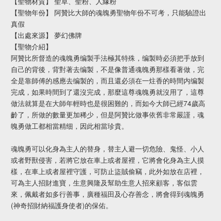
【聖物材質】 聖草、聖粉、人緣粉
【聖物年份】 阿贊比大師的魂魄勇聖物年份不可考，只能驗證出
真假
【出處來源】 夢幻佛牌
【聖物介紹】
阿贊比所督造的魂魄勇编製手法極其特殊，编製時必須把手放到
自己的背後，背對著去编製，不是像普通魂魄勇那樣看著做，完
全是靠師傅的感應去编製的，而且還必須在一炷香的時間内编製
完成，如果時間到了還沒完成，那麼這尊魂魄勇就沒用了，這尊
做法就算是在大師年輕時也是很困難的，而如今大師已經74歲高
齡了，所做的數量更加稀少，但是阿贊比做事依舊非常嚴謹，魂
魄勇做工都相當精细，因此相當珍貴。
魂魄勇可以化身為主人的替身，替主人避一切危險、鬼怪、小人
或者野獸侵害，若將它放在車上或者屋裡，它將會化身為主人摸
樣，在車上或者屋裡守護，可防止盜賊偷竊，此外如放在店裡，
可為主人招財進寶，生意興隆及幫助生意人招來顧客，客似雲
來，佩戴者如多行善事，廣種福田及心存善念，將會得到魂魄勇
(神奇招財納福護身使者)的保佑。