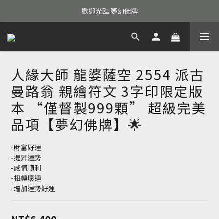
歡迎光臨 夢幻佛牌
人緣大師 龍婆薩空 2554 派古
曼路翁 親繪符文 3字印限定版
本 “僅督製999顆” 超級完美
品項【夢幻佛牌】🌟
-財富好運
-提昇運勢
-感情順利
-扭轉壞運
-增加運勢好運