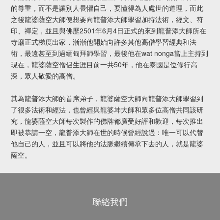
的尊重，而不是讓別人畏懼自己，要懂得為人處世的道理，而此
之後龍婆薩空大師便想要向龍普添大師學習加持法術，經文、符
印、禪定，並且與佛歷2501年6月4日正式的來到龍普添大師所在
寺廟正式梯度出家，漸漸他開始向許多其他高僧學習經典和法
術，最遠甚至到過緬甸拜師學習，最後他在wat nonga當上主持到
現在，龍婆薩空僧侶生涯目前一共50年，他在泰國是位修行高
深，眾人敬愛的高僧。
其為龍普添大師的首席弟子，龍婆薩空大師向龍普添大師學習到
了很多法術和經法，也曾經與龍婆坤大師和眾多位高僧共同該研
究，龍婆薩空大師每次製作的佛牌都廣受好評和歡迎，每次推出
即被恭請一空，龍普添大師在世的時候曾經說過：唯一可以代替
他自己的人，並且可以將他的法脈繼續傳承下去的人，就是龍婆
薩空。
聯絡我們