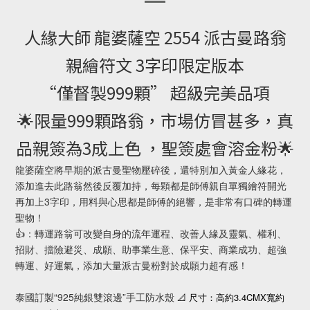
人緣大師 龍婆薩空 2554 派古曼路翁
親繪符文 3字印限定版本
“僅督製999顆” 超級完美品項
🌟限量999顆路翁，市場仿冒甚多，真
品親簽為3成上色 ，聖簽處會溶金粉🌟
龍婆薩空將早期的派古曼聖物壓碎後，還特別加入黃金人緣花，
添加進去此路翁然後反覆加持，每顆都是師傅親自單獨繪符開光
再加上3字印，用料與心思都是師傅的絕響，是非常有口碑的轉運
聖物！
👍：轉運路翁可改變自身的流年運程、改善人緣及靈氣、權利、
招財、擋險避災、成願、助事業生意、保平安、商業成功、超強
轉運、好運氣，添加大量派古曼粉對於成願力超有感！
泰國訂製“925純銀雙滾邊”手工防水殼
3.4CMX
📐
尺寸：高約
寬約