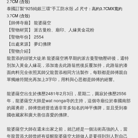
CM (
)
2.7
含殼
泰國訂製“925純銀三環”手工防水殼
3.7CMX
📐
尺寸：高約
寬約
CM (
)
3.7
含殼
【師傅寺廟】 龍婆薩空
【聖物材質】 派古曼粉、廟印、人緣黃金花粉
【聖物年份】 2554
【出處來源】 夢幻佛牌
【聖物介紹】
龍普添的頭號大徒弟 龍婆薩空將早期的派古曼聖物壓碎後，還特
別加入黃金人緣花，添加進去此路翁然後反覆加持，此路翁的漆
面肉料完全依照其師父龍普添相同方法製作，每顆都是師傅親自
單獨繪符開光再加上3字印，用料與心思都是師傅的絕響。
龍婆薩空出生於佛歷2481年2月3日，星期二，圓寂於佛歷2556
年，龍婆薩空大師是wat nonga寺的主持，這個寺廟位於泰國南部
的羅勇府，師傅曾經督造過非常多知名的坤平佛牌，並且受到泰
國收藏家和廣大善信喜愛的佛牌。
龍婆薩空大師在還未出家之前，就已經是一個法術高強的人，當
年龍普添大師曾經有提醒龍婆薩空大師做人是要得到別人對自己