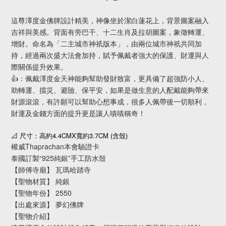
這尊澤度金佛牌設計精美，神像坐於潔白蓮花上，背景圖案融入
吉祥與美感。背面有旁巴干、十二生肖及拉胡圖案，象徵轉運、
增財。命名為「二主城市神祇版本」，由兩位城市神祇共同加
持，經過兩次盛大法會加持，賦予佩戴者強大的保護、財運與人
際關係提升效果。
👍：佩戴澤度金天神能夠幫助發財致富，更具備了超強防小人、
助轉運、擋災、避險、保平安，如果是做生意的人配戴能夠帶來
財源滾滾，有許願可以幫助心想事成，很多人佩帶後一切順利，
財運及金錢方面的提升更是讓人嘖嘖稱奇！
4.4CMX
3.7CM (
)
📐
尺寸：高約
寬約
含殼
權威Thaprachan本會驗證卡
泰國訂製“925純銀”手工防水殼
【師傅寺廟】 瓦瑪哈踏寺
【聖物材質】 純銀
【聖物年份】 2550
【出處來源】 夢幻佛牌
【聖物介紹】