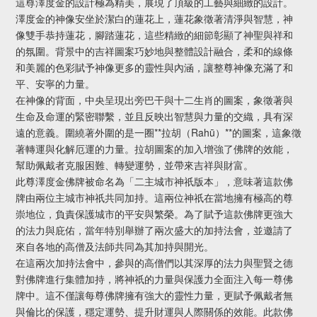
這尊澤度金的設計極為精美，展現了頂級的工藝與細緻的設計。
澤度金的神像安坐於潔白的蓮花上，蓮花象徵著清淨與智慧，神
像雙手恭持蓮花，腳踏蓮花，這些精緻的細節彰顯了神聖與祥和
的氛圍。背景中的吉祥圖案巧妙地與整體設計融合，柔和的線條
和美麗的色彩賦予神像更多的靈性與內涵，讓整尊神像充滿了和
平、安寧的力量。
在神像的背面，中央呈現出旁巴干與十二生肖的圖案，象徵著與
生命及命運的緊密聯繫，並且反映出智慧與力量的交織，具有深
遠的意義。圍繞著外圍的是一圈**拉胡（Rahū）**的圖案，這象徵
著轉運與化解厄運的力量。拉胡圖案的加入增強了佛牌的效能，
幫助佩戴者克服困難、轉變運勢，並帶來吉祥與財富。
此尊澤度金佛牌被命名為「二主城市神祇版本」，意味著這款佛
牌由兩位主城市神祇共同加持。這兩位神祇在當地擁有極高的尊
崇地位，負責保護城市的平安與繁榮。為了賦予這款佛牌更強大
的法力與庇佑，當年特別舉辦了兩次盛大的加持法會，並邀請了
來自各地的高僧及法師共同為其加持與開光。
在這兩次加持法會中，參與的高僧們以其深厚的法力與聖賢之德
對佛牌進行集體加持，將神祇的力量與保護力全面注入每一尊佛
牌中。這不僅讓每尊佛牌擁有強大的靈性力量，更賦予佩戴者無
與倫比的保護，穩定運勢、提升財運與人際關係的效能。此款佛