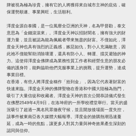
牌被視為極為珍貴，擁有它的人將獲得來自城市主神的庇佑，確
保運勢順遂、事業興旺，生活順利。
澤度金源自泰國，是一位風靡全亞洲的天神，名為甲督勘，泰文
意思為「金錢滾滾來」。澤度金天神以招財聞名，擁有強大的財
運力量，並且被認為能為佩戴者帶來無盡的財富。不僅如此，澤
度金天神也具有強烈的正義感，嫉惡如仇，對小人充滿敵意，因
此祂不僅能幫助消除壞運，還具有防小人、轉運、擋災避險的神
力。這使得澤度金佛牌成為業務性質工作者和經營生意的朋友必
備的護身符，能夠協助他們克服事業上的挑戰，提升運勢，達成
事業目標。
在香港，有些人將澤度金稱作「拾到金」，因為它代表著財富的
快速來臨。澤度金天神的佛牌聖物在香港和中國大陸極為熱門，
吸引了大量信徒和收藏者。澤度金天神的首次公開恭請儀式發生
在佛歷2549年4月9日，在洛坤府的一所學校禮堂舉行。當天的盛
況吸引了超過一萬名民眾徹夜守候，並且開放後場面一度失控，
該事件被東南亞各大媒體大幅報導。澤度金的搶購熱潮迅速蔓
延，成為一時的焦點，讓更多人對其力量與神奇效果產生深刻的
認同與信仰。