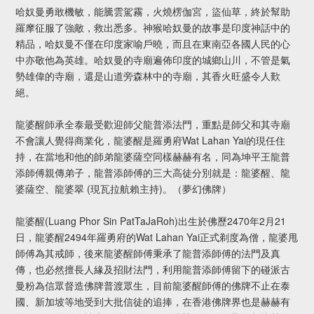
哈奴曼勇敢機敏，能騰雲駕霧，火燒楞伽宮，盜仙草，終於幫助
羅摩征服了強敵，救出悉多。神猴哈奴曼的故事是印度神話中的
精品，哈奴曼不僅在印度家喻戶曉，而且在東南亞各國人民的心
中亦敬他為英雄。哈奴曼的寺廟遍佈印度的城鄉山川，不管是氣
勢雄偉的寺廟，還是山道旁森林中的寺廟，其香火旺盛令人歎
絕。
龍婆醒師承全泰最受歡迎師父龍普添法門，重點是師父和其寺廟
不會讓人覺得商業化，龍婆醒是羅勇府Wat Lahan Yai的現任住
持，在當地和他的師弟龍婆薩空同樣赫赫有名，同為坤平王龍普
添師傅親傳弟子，龍普添師傅的三大高徒分別就是：龍婆醒、龍
婆薩空、龍婆翠 (現瓦拉航賴主持)。（夢幻佛牌）
龍婆醒(Luang Phor Sin PatTaJaRoh)出生於佛歷2470年2月21
日，龍婆醒2494年羅勇府的Wat Lahan Yai正式剃度為僧，龍婆甩
師傅為其戒師，後來龍婆醒師傅秉承了龍普添師傅的法門及真
傳，也必然擅長人緣及招財法門，利用龍普添師傅留下的碰派古
曼粉為信眾督造佛牌普渡眾生，目前龍婆醒師傅的佛牌不止在泰
國、新加坡等地受到大批信徒的追捧，在香港佛牌界也是赫赫有