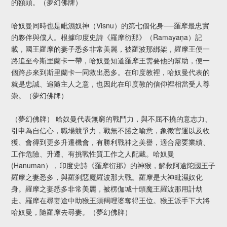
的額頭。（夢幻佛牌）
哈奴曼同時也是毗濕奴神（Visnu）的第七個化身──羅摩最忠實
的夥伴與僕人。根據印度史詩《羅摩衍那》（Ramayaṇa）記
載，國王羅摩的妻子悉多非常美麗，被羅波那綁架，羅摩王便一
路追至今斯里蘭卡一帶，哈奴曼知道羅摩王需要他的幫助，便一
個跨步來到斯里蘭卡一同救出悉多。在印度教裡，哈奴曼代表的
就是忠誠、追隨主人之意，也因此在印度教的信仰裡相當受人尊
崇。（夢幻佛牌）
（夢幻佛牌） 哈奴曼代表無窮的戰鬥力，與不屈不撓的意志力、
引申為自信心，職場競爭力，戰無不勝之喻意，象徵官運以及收
獲、會得到更多升遷機會，有勝利戰神之美譽，適合需要業績、
工作危險、升遷、有挑戰性質工作之人配戴。哈奴曼
(Hanuman），印度史詩《羅摩衍那》的神猴，解救阿逾陀國王子
羅摩之妻悉多，與羅刹惡魔羅波那大戰。羅摩是大神毗濕奴化
身。羅摩之妻悉多非常美麗，被楞伽城十頭魔王羅波那用計劫
走。羅摩在尋妻途中助猴王須羯哩婆奪得王位。猴王派手下大將
哈奴曼，隨羅摩去尋妻。（夢幻佛牌）