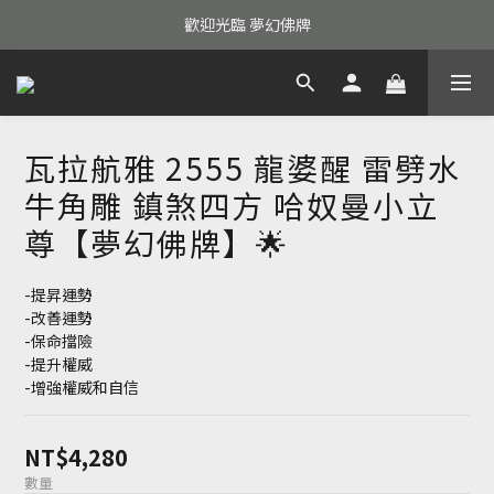
歡迎光臨 夢幻佛牌
瓦拉航雅 2555 龍婆醒 雷劈水
牛角雕 鎮煞四方 哈奴曼小立
尊【夢幻佛牌】🌟
-提昇運勢
-改善運勢
-保命擋險
-提升權威
-增強權威和自信
NT$4,280
數量