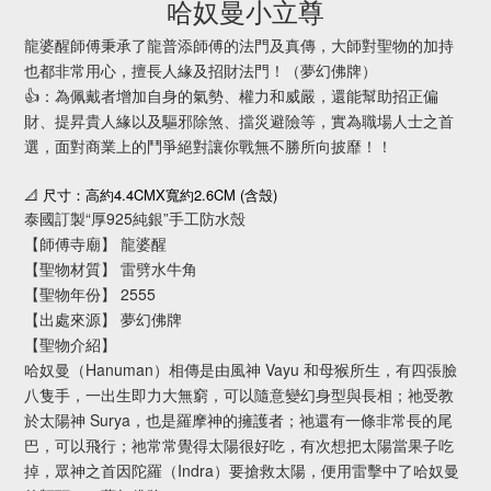
哈奴曼小立尊
龍婆醒師傅秉承了龍普添師傅的法門及真傳，大師對聖物的加持
也都非常用心，擅長人緣及招財法門！（夢幻佛牌）
👍：為佩戴者增加自身的氣勢、權力和威嚴，還能幫助招正偏
財、提昇貴人緣以及驅邪除煞、擋災避險等，實為職場人士之首
選，面對商業上的鬥爭絕對讓你戰無不勝所向披靡！！
4.4CMX
2.6CM (
)
📐
尺寸：高約
寬約
含殼
泰國訂製“厚925純銀”手工防水殼
【師傅寺廟】 龍婆醒
【聖物材質】 雷劈水牛角
【聖物年份】 2555
【出處來源】 夢幻佛牌
【聖物介紹】
哈奴曼（Hanuman）相傳是由風神 Vayu 和母猴所生，有四張臉
八隻手，一出生即力大無窮，可以隨意變幻身型與長相；祂受教
於太陽神 Surya，也是羅摩神的擁護者；祂還有一條非常長的尾
巴，可以飛行；祂常常覺得太陽很好吃，有次想把太陽當果子吃
掉，眾神之首因陀羅（Indra）要搶救太陽，便用雷擊中了哈奴曼