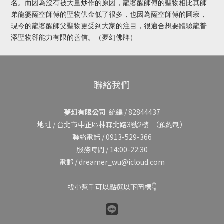
名。而因為沒有被大量炒作的原因，龍婆醒師傅的聖物相比其師
弟龍婆薩空師傅的聖物供金低了很多，也因為薩空師傅的圓寂，
現今的龍婆醒師父聖物更受到大家的注目，很適合想要體驗龍普
添聖物卻能力有限的善信。（夢幻佛牌）
聯絡我們
夢幻有限公司
統編 / 82844437
地址 /
台北市中正區林森北路3號2樓
（預約制）
聯絡電話 / 0913-529-366
服務時間 / 14:00-22:30
電郵 / dreamer_wu@icloud.com
找小幫手可以點選以下圖標👇