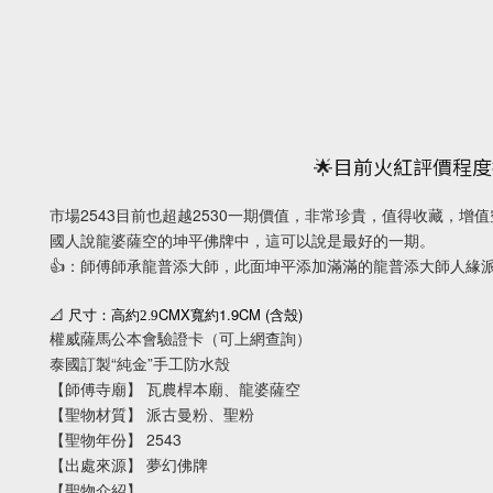
🌟目前火紅評價程
市場2543目前也超越2530一期價值，非常珍貴，值得收藏，
國人說龍婆薩空的坤平佛牌中，這可以說是最好的一期。
👍：師傅師承龍普添大師，此面坤平添加滿滿的龍普添大師人緣
CMX
1.9CM (
)
📐
尺寸：高約2.9
寬約
含殼
權威薩馬公本會驗證卡（可上網查詢）
泰國訂製“純金”手工防水殼
【師傅寺廟】 瓦農桿本廟、龍婆薩空
【聖物材質】 派古曼粉、聖粉
【聖物年份】 2543
【出處來源】 夢幻佛牌
【聖物介紹】