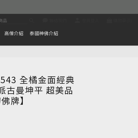
聯絡我們
會員登入
購物車(0)
高僧介紹
泰國神佛介紹
立即購買
2543 全橘金面經典
 派古曼坤平 超美品
幻佛牌】