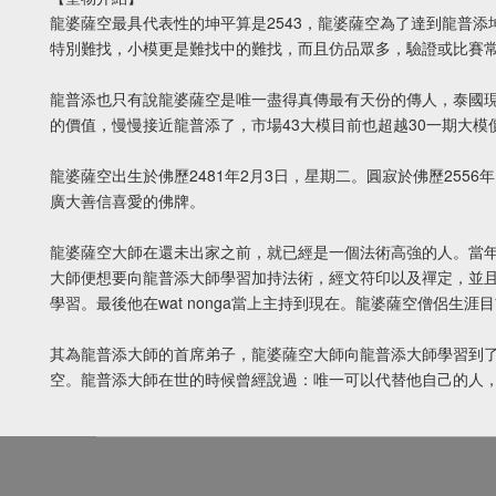
龍婆薩空最具代表性的坤平算是2543，龍婆薩空為了達到龍普
特別難找，小模更是難找中的難找，而且仿品眾多，驗證或比賽常
龍普添也只有說龍婆薩空是唯一盡得真傳最有天份的傳人，泰國
的價值，慢慢接近龍普添了，市場43大模目前也超越30一期大
龍婆薩空出生於佛歷2481年2月3日，星期二。圓寂於佛歷255
廣大善信喜愛的佛牌。
龍婆薩空大師在還未出家之前，就已經是一個法術高強的人。當
大師便想要向龍普添大師學習加持法術，經文符印以及禪定，並且
學習。最後他在wat nonga當上主持到現在。龍婆薩空僧侶生
其為龍普添大師的首席弟子，龍婆薩空大師向龍普添大師學習到
空。龍普添大師在世的時候曾經說過：唯一可以代替他自己的人