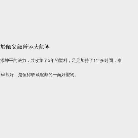
於師父龍普添大師🌟
龍普添坤平的法力，共收集了5年的聖料，足足加持了1年多時間，泰
口碑甚好，是值得收藏配戴的一面好聖物。