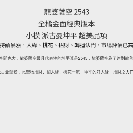
龍婆薩空 2543
全橘金面經典版本
小模 派古曼坤平 超美品項
度持續暴漲，人緣、桃花、招財、轉運法門，市場評價已高
增值空間也大，龍婆薩空最具代表性的坤平算是2543，龍婆薩空為了達到
派古曼聖粉，此聖物招財、招人緣、桃花一流，坤平的好人緣，招財之力