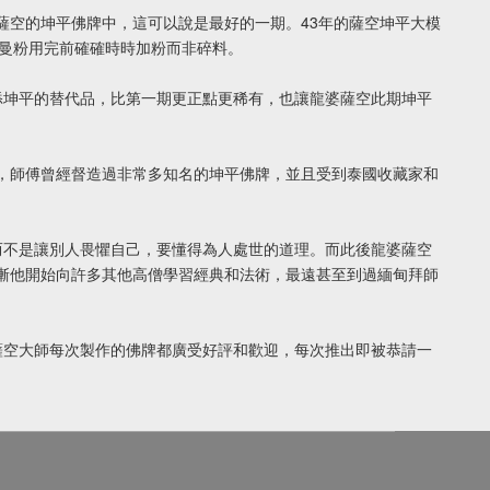
薩空的坤平佛牌中，這可以說是最好的一期。43年的薩空坤平大模
古曼粉用完前確確時時加粉而非碎料。
添坤平的替代品，比第一期更正點更稀有，也讓龍婆薩空此期坤平
羅勇府，師傅曾經督造過非常多知名的坤平佛牌，並且受到泰國收藏家和
而不是讓別人畏懼自己，要懂得為人處世的道理。而此後龍婆薩空
漸漸他開始向許多其他高僧學習經典和法術，最遠甚至到過緬甸拜師
薩空大師每次製作的佛牌都廣受好評和歡迎，每次推出即被恭請一