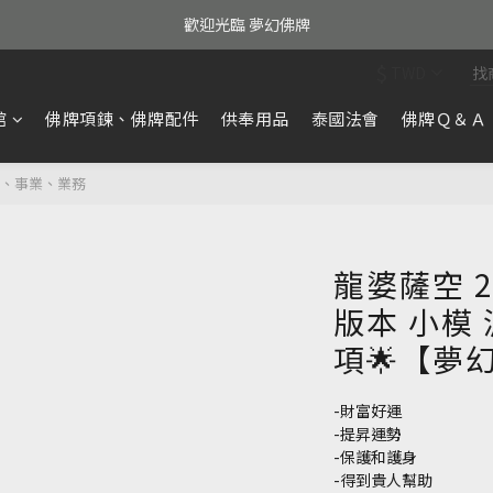
歡迎光臨 夢幻佛牌
$
TWD
館
佛牌項鍊、佛牌配件
供奉用品
泰國法會
佛牌Ｑ＆Ａ
花、事業、業務
龍婆薩空 
版本 小模
項🌟【夢
-財富好運
-提昇運勢
-保護和護身
-得到貴人幫助