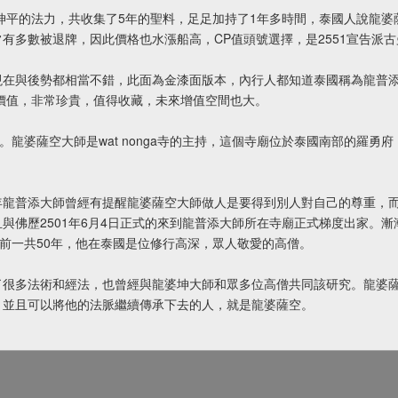
添坤平的法力，共收集了5年的聖料，足足加持了1年多時間，泰國人說龍婆
有多數被退牌，因此價格也水漲船高，CP值頭號選擇，是2551宣告派
現在與後勢都相當不錯，此面為金漆面版本，內行人都知道泰國稱為龍普
模價值，非常珍貴，值得收藏，未來增值空間也大。
6年。龍婆薩空大師是wat nonga寺的主持，這個寺廟位於泰國南部的
年龍普添大師曾經有提醒龍婆薩空大師做人是要得到別人對自己的尊重，
與佛歷2501年6月4日正式的來到龍普添大師所在寺廟正式梯度出家。
涯目前一共50年，他在泰國是位修行高深，眾人敬愛的高僧。
了很多法術和經法，也曾經與龍婆坤大師和眾多位高僧共同該研究。龍婆
，並且可以將他的法脈繼續傳承下去的人，就是龍婆薩空。