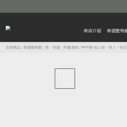
商店介紹
泰國聖物
全部商品
/
泰國聖物館
/
佛、菩薩、阿羅漢級
/
坤平佛-招人緣、貴人、桃