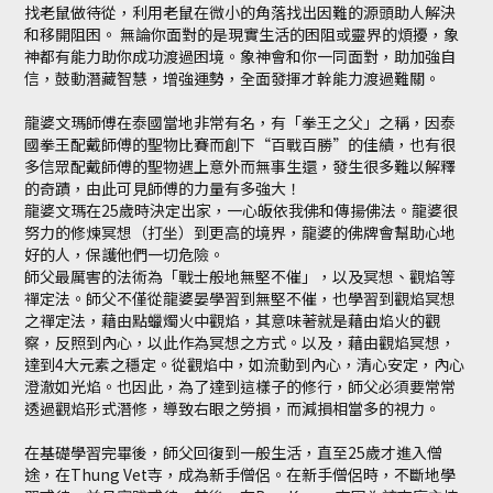
找老鼠做待從，利用老鼠在微小的角落找出因難的源頭助人解決
和移開阻困。 無論你面對的是現實生活的困阻或靈界的煩擾，象
神都有能力助你成功渡過困境。象神會和你一同面對，助加強自
信，鼓動潛藏智慧，增強運勢，全面發揮才幹能力渡過難關。
龍婆文瑪師傅在泰國當地非常有名，有「拳王之父」之稱，因泰
國拳王配戴師傅的聖物比賽而創下
“
百戰百勝
”
的佳績，也有很
多信眾配戴師傅的聖物遇上意外而無事生還，發生很多難以解釋
的奇蹟，由此可見師傅的力量有多強大！
龍婆文瑪在
25
歲時決定出家，一心皈依我佛和傳揚佛法。龍婆很
努力的修煉冥想（打坐）到更高的境界，龍婆的佛牌會幫助心地
好的人，保護他們一切危險。
師父最厲害的法術為「戰士般地無堅不催」，以及冥想、觀焰等
禪定法。師父不僅從龍婆晏學習到無堅不催，也學習到觀焰冥想
之禪定法，藉由點蠟燭火中觀焰，其意味著就是藉由焰火的觀
察，反照到內心，以此作為冥想之方式。以及，藉由觀焰冥想，
達到
4
大元素之穩定。從觀焰中，如流動到內心，清心安定，內心
澄澈如光焰。也因此，為了達到這樣子的修行，師父必須要常常
透過觀焰形式潛修，導致右眼之勞損，而減損相當多的視力。
在基礎學習完畢後，師父回復到一般生活，直至
25
歲才進入僧
途，在
Thung Vet
寺，成為新手僧侶。在新手僧侶時，不斷地學