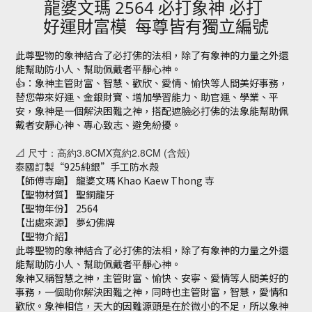
2564
龍婆文瑪
必打象神 必打
好運財富模
每尊皆有獨立編號
此尊聖物的象神結合了必打佛的法相，除了有象神的力量之外還
能幫助防小人、幫助佩戴者平靜心神。
👍
：象神主管財富、智慧、歡欣、愛情、愉快等人間美好事務，
替您帶來好運、金銀財寶、增加學習能力、助官運、學業、平
安，象神是一個解決困難之神，搭配遮臉必打佛的法象能幫助佩
戴者安靜心神、專心致志、避免紛擾。
📐 尺寸：高約3.8CMX寬約2.8CM (含殼)
泰國訂製
“925
純銀
”
手工防水殼
【師傅寺廟】 龍婆文瑪
Khao Kaew Thong
寺
【聖物材質】 聖銅龍牙
【聖物年份】
2564
【出處來源】 夢幻佛牌
【聖物介紹】
此尊聖物的象神結合了必打佛的法相，除了有象神的力量之外還
能幫助防小人、幫助佩戴者平靜心神。
象神又稱智慧之神，主管財富、愉快、安寧、愛情等人間美好的
事務，一個助你解決困難之神，同時也主管財富，智慧，愛情和
歡欣。象神相信，天大的因難源頭是在於微小的不足，所以象神