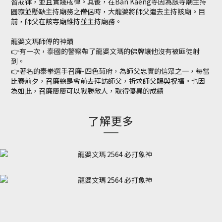
習戒律，並且實踐戒律。其後，在
Ban Kaeng
寺因為該寺廟主持
圓寂並懸缺主持廟務之僧侶時，大龍婆將師父遣去主持該廟。目
前，師父在該寺廟維持並主持廟務。
龍婆文瑪師傅的神蹟
👉
有一次，泰國的警察帶了龍婆文瑪的佛牌讓他沒有被匪徒射
到。
👉
著名的泰拳選手召廉
-
四色菊府，為師父忠實的信眾之一，每當
比賽前夕，召廉總是會前去拜訪師父，祈求師父賜與祝福。也因
為如此，召廉屢屢可以戰勝敵人，取得優異的成績
了解更多