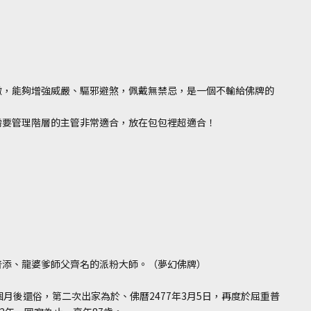
徵，能夠增強威嚴、驅邪避煞，佩戴無禁忌，是一個不輸給佛牌的
需要管理階層的主管非常適合，放在包包裡超適合！
普添、龍婆爹師父齊名的派粉大師。（夢幻佛牌）
個月後還俗，第二次出家為於、佛曆2477年3月5日，再度於屈重普