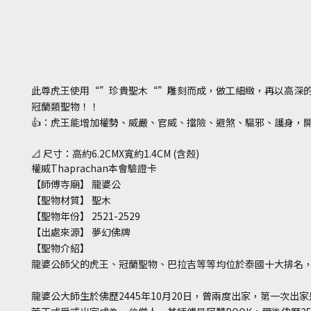
此尊虎王使用“”珍貴聖木“”雕刻而成，做工細緻，再以高深
冠蘭類聖物！！
👍：虎王能增加權勢、威嚴、官威、擋險、避煞、驅邪、護身，
📐
尺寸：高約6.2
CMX
寬約1.4
CM (
含殼
)
權威Thaprachan本會驗證卡
【師傅寺廟】 龍婆公
【聖物材質】 聖木
【聖物年份】 2521-2529
【出處來源】 夢幻佛牌
【聖物介紹】
龍婆公師父的虎王、冠蘭聖物、巴拉吉等等均位於泰國十大排名
龍婆公大師生於佛歷2445年10月20日，曾兩度出家，第一次出