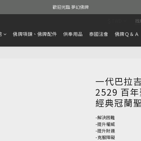
歡迎光臨 夢幻佛牌
$
TWD
館
佛牌項鍊、佛牌配件
供奉用品
泰國法會
佛牌Ｑ＆Ａ
一代巴拉吉大
2529 
經典冠蘭聖
-解決困難
-提升權威
-提升財運
-克服障礙