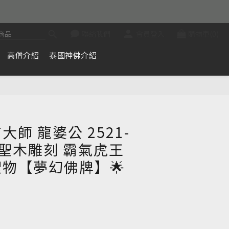
聯絡我們
會員登入
購物車(0)
高僧介紹
泰國神佛介紹
立即購買
師 龍婆公 2521-
百年聖木雕刻 霸氣虎王
物【夢幻佛牌】🌟