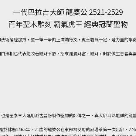
一代巴拉吉大師 龍婆公 2521-2529
百年聖木雕刻 霸氣虎王 經典冠蘭聖物
的法術誦經加持，並一筆一筆刻上滿滿符文，虎王霸氣十足，是力量的象
開口法相也代表能咬著錢財不放，招來滿滿財富、錢財，對於做生意者與
，也是全泰三大運用派古曼粉製作聖物的師傅之一，與大家耳熟能詳的龍
家是於佛曆2465年，21歲的龍婆公在東部桐艾府的屈塔萊第一次出家，27