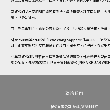
萊正式受戒出家成為一位僧人，其師傅是阿贊POOK。爾後佛曆2
龍婆公師父出家期間四處遊歷修行，尋找學習各種不同法術，大
醫。（夢幻佛牌）
在世界二戰期間，龍婆公曾經為村民及士兵送出大量符布、符管
佛歷2508龍婆公師父出任Wat Wang Sapparos佛寺主
線，由柬埔寨的桐艾府聯通到竹汶府、羅勇府、芭提雅、春武里
當年龍婆公師父號召佛寺理事及善信資源籌款，佛寺舉行大型佛牌
婆公師父，佛歷2522年九世泰王策封龍婆公(PHRA KRU AR 
聯絡我們
夢幻有限公司
統編 / 82844437