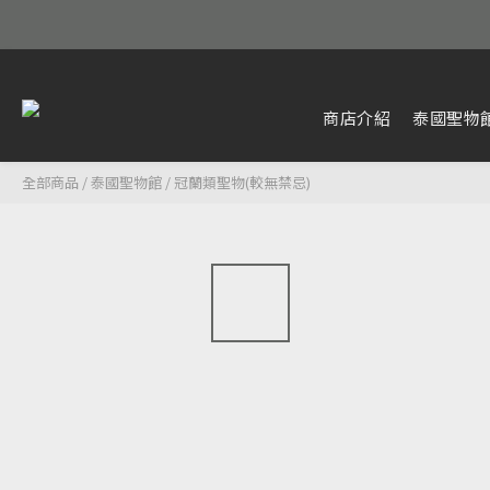
商店介紹
泰國聖物
全部商品
/
泰國聖物館
/
冠蘭類聖物(較無禁忌)