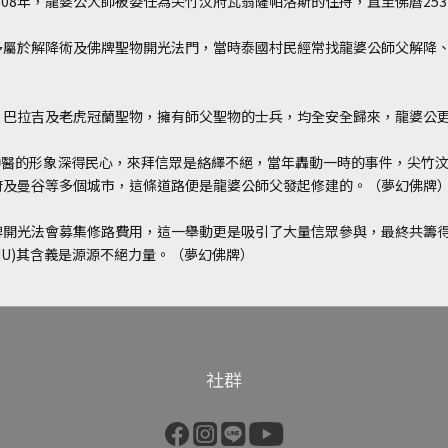
508年，龍婆公大師被委任為尖竹汶府瓦翁薩帕洛斯的住持，直至佛曆253
多屬於解降術及佛牌聖物開光法門，當時泰國村民經常找龍婆公師父解降
、巴拉吉及老虎冠蘭聖物，擁有師父聖物的士兵，均全安全歸來，龍婆公
持，師父神醫的形象深得民心，來拜信眾是絡繹不絕，當年轟動一時的事件，尖竹汶府
府及曼谷等多個城市，這條道路便是龍婆公師父發起修建的。（夢幻佛牌
開光法會募集修路費用，這一舉動更是吸引了大量信眾參與，最終共籌得
WISHU)其含義是源源不絕力量。（夢幻佛牌）
社群