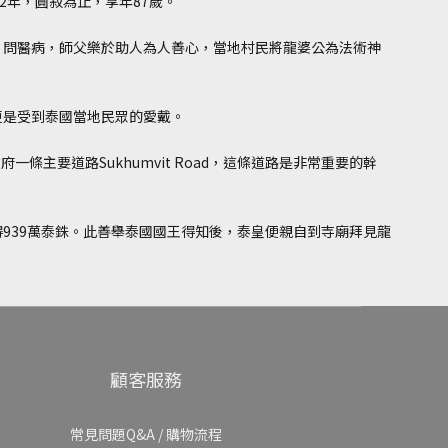
2年，圓寂為止，享年87歲。
、問醫病，師父樂於助人為人善心，當地村民將龍婆公為法術神
更是受到泰國當地民眾的愛戴。
一條主要道路Sukhumvit Road，這條道路是非常重要的幹
）
939萬泰銖。此善舉泰國國王得知後，泰皇便親自到寺廟拜見龍
顧客服務
常見問題Q&A
/
購物流程