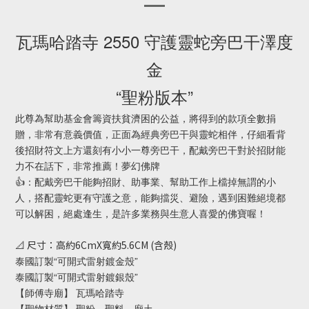
瓦瑪哈踏寺 2550 守護靈蛇旁巴干澤度
金
“聖粉版本”
此尊為幫助基金會籌資扶貧濟困的公益，將得到的款項全數捐
贈，非常有意義價值，正面為經典旁巴干與靈蛇相伴，仔細看背
後招財符文上方還刻有小小一尊旁巴干，配戴旁巴干對於招財能
力不在話下，非常推薦！夢幻佛牌
👍：配戴旁巴干能夠招財、助事業、幫助工作上檔掉無謂的小
人，搭配靈蛇更有守護之意，能夠擋災、避險，遇到困難絕境都
可以解困，絕處逢生，是許多業務與生意人喜愛的佛寶喔！
📐 尺寸：高約6CmX寬約5.6CM (含殼)
泰國訂製“可開式雷射鍍金殼”
泰國訂製“可開式雷射鍍銀殼”
【師傅寺廟】 瓦瑪哈踏寺
【聖物材質】 聖粉、聖料、廟土