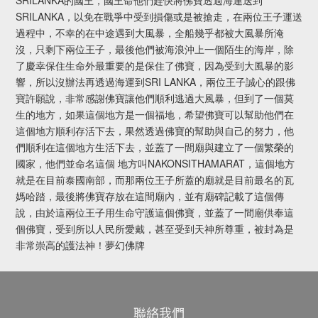
SRILANKA的國王，國王命他們趕快將佛寶透過海運送到
SRILANKA，以免在戰爭中受到損傷或是被搶走，在兩位王子運送
過程中，不幸的在中途遇到大風暴，全船幾乎都被大風暴所淹
沒，只剩下兩位王子，最後他們被海浪沖上一個陌生的海岸，除
了慶幸保住生命外最重要的是保住了佛寶，因為受到大風暴的影
響，所以沒辦法再透過海運到SRI LANKA，兩位王子誠心的跟佛
寶許願說，非常感謝佛寶讓他們順利逃過大風暴，但到了一個莫
生的地方，如果這個地方是一個福地，希望佛寶可以幫助他們在
這個地方順利存活下去，果然透過佛寶的幫助與自己的努力，他
們順利在這個地方生活下去，並蓋了一間廟與建立了一個繁榮的
國家，他們並命名這個 地方叫NAKONSITHAMARAT，這個地方
就是在目前泰國南部，而那兩位王子所蓋的廟就是目前最名的瓦
媽哈踏，最後將佛寶存放在這間廟內，並有廟碑記載了這個傳
說，由於這兩位王子用生命守護這個佛寶，並蓋了一間廟供奉這
個佛寶，受到所以人民所愛戴，甚至受到天神所尊重，被封為是
非常崇高的護法神！夢幻佛牌
聯絡我們