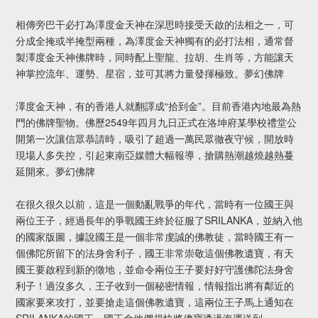
相傳旁巴干必打為澤度金天神在深思時接受天啟的法相之一，可
分成全掩或半掩型兩種，為澤度金天神獨有的必打法相，通常督
製澤度金天神佛牌時，同時配上聖龍、拉胡、生肖等，方能讓天
神掌控流年、運勢、星宿，並可其將力量發揮極致。夢幻佛牌
澤度金天神，有的香港人就翻譯成“拾到金”。目前香港內地最為熱
門的佛牌聖物。佛歷2549年四月九日正式在洛坤府某學校禮堂公
開第一次讓信眾恭請時，吸引了超過一萬民眾徹夜守候，開放時
現場人多失控，引起東南亞媒體大幅報導，搶購熱潮越燒越熱蔓
延開來。夢幻佛牌
在很久很久以前，這是一個動亂戰爭的年代，當時有一位國王與
兩位王子，經過長年的爭戰國王終於征服了SRILANKA，並納入他
的國家版圖，據說國王是一個非常虔誠的佛教徒，當時國王有一
個佛陀所留下的法身舍利子，國王非常崇敬這個佛教遺寶，有天
國王要啟程到新的徵地，並命令兩位王子要好好守護佛陀法身舍
利子！過沒多久，王子收到一個秘密情報，情報指出將有鄰近的
國家要來攻打，並要搶走這個佛教遺寶，這兩位王子馬上通知在