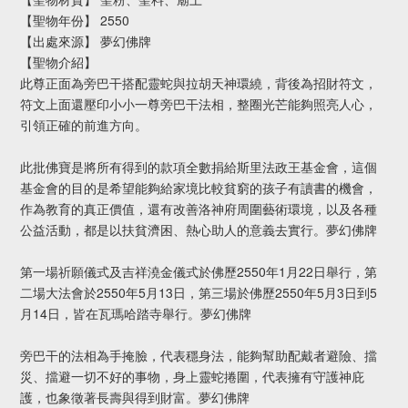
【聖物年份】 2550
【出處來源】 夢幻佛牌
【聖物介紹】
此尊正面為旁巴干搭配靈蛇與拉胡天神環繞，背後為招財符文，
符文上面還壓印小小一尊旁巴干法相，整圈光芒能夠照亮人心，
引領正確的前進方向。
此批佛寶是將所有得到的款項全數捐給斯里法政王基金會，這個
基金會的目的是希望能夠給家境比較貧窮的孩子有讀書的機會，
作為教育的真正價值，還有改善洛神府周圍藝術環境，以及各種
公益活動，都是以扶貧濟困、熱心助人的意義去實行。夢幻佛牌
第一場祈願儀式及吉祥澆金儀式於佛歷2550年1月22日舉行，第
二場大法會於2550年5月13日，第三場於佛歷2550年5月3日到5
月14日，皆在瓦瑪哈踏寺舉行。夢幻佛牌
旁巴干的法相為手掩臉，代表穩身法，能夠幫助配戴者避險、擋
災、擋避一切不好的事物，身上靈蛇捲圍，代表擁有守護神庇
護，也象徵著長壽與得到財富。夢幻佛牌