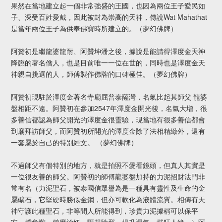
果然在當地建立起一個非常強盛的王國，也因為兩位王子愛民如
子、深受百姓愛戴，因此被封為崇高的天神，傳說Wat Mahathat
是當年兩位王子為供奉佛寶時所建立的。（夢幻佛牌）
阿贊初是繼龍婆龍耐、阿贊坤潘之後，據說是能請得澤度金天神
降臨的著名僧人，也是目前唯一一位在世的，同時也是澤度金天
神親自挑選的人，師傅製作佛牌的口碑極佳。（夢幻佛牌）
阿贊初現駐於澤度金著名寺廟屈普泰薩灣，名氣比起其師父 龍婆
盤相距不遠。阿贊初在參加2547年澤度金開光後，名氣大增，很
多善信都認為師父開光的澤度金很靈驗，現當地有很多善信都會
到廟拜訪師父，而阿贊初所開光的澤度金除了法相精緻外，還有
一套屬於自己的特別經文。 （夢幻佛牌）
不過師父有個特別的地方，就是拍照不愛看鏡頭，但真人其實是
一位很友善的師父。阿贊初的師傅龍婆盤加持的力泥招財法門非
常有名（力泥聖石，被泰國信眾譽為是一種具有靈性及生命的金
屬礦石，它堅硬時勝似金鋼，但亦可軟化為液體流質。相傳有天
神守護此種聖石，非等閒人所能得到，珍貴力泥據稱可以保平