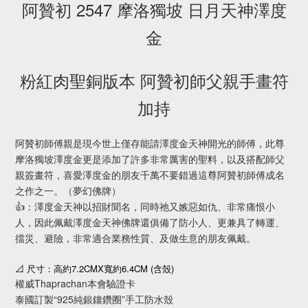
阿贊初 2547 摩洛獨坡 日月天神澤度
金
粉紅肉聖銅版本 阿贊初師父親手畫符
加持
阿贊初師傅親是現今世上僅存能請澤度金天神開光的師傅，此尊
摩洛獨坡澤度金更是添加了許多非常厲害的聖料，以及搭配師父
親簽畫符，喜愛澤度金的朋友千萬不要錯過這尊阿贊初師傅成名
之作之一。（夢幻佛牌）
👍：澤度金天神以招財聞名，同時祂又嫉惡如仇、非常痛恨小
人，因此佩戴澤度金天神佛牌還俱備了防小人、更兼具了轉運、
擋災、避險，非常適合業務性質、及做生意的朋友佩戴。
7.2CMX
6.4CM (
)
📐
尺寸：高約
寬約
含殼
權威Thaprachan本會驗證卡
泰國訂製“925純銀鑲鑽圈”手工防水殼