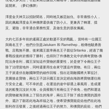
延開來。（夢幻佛牌）
澤度金天神又以招財聞名，同時祂又嫉惡如仇、非常痛恨小人，
因此佩戴澤度金天神佛牌還俱備了防小人、更兼具了轉運、擋
災、避險，非常適合業務性質、及做生意的朋友佩戴。
大約七百多年前的暹羅正處於動盪不安的戰亂， 當時有一位國王
與兩名王子，他們分別是Jatukam 和 Ramethep，相傳他驍勇善
戰、且戰無不勝。後來國王親率兩名王子親征Srilanka，經過了幾
番戰役後終於獲得了勝利，也得到了件佛教文化中的傳奇寶物-佛
陀法身舍利，國王深知這件寶物的重要性，於是便下令兩位王子
除了治理當地外，同時還要用生命來守護這件寶物。有日，兩位
王子派遣伏在敵國陣營的細作回報，指出近期敵國將大軍征討、
意圖搶走寶物，兩位王子請示國王並決定經由海路將寶物運往南
方安全之處。可不幸的是，在運送的途中卻遇上暴風雨，造成運
送的船隻沉沒於大海，全員罹難只有兩位王子倖免，他們和運送
的寶物被海浪衝上了陌生的海岸，兩位王子除了感念佛寶的護持
外、還許了願若此地為祥福之地，便希望佛寶能庇佑他們在此地
順利存活發展，之後經過兩位王子的努力、和佛寶的庇佑， 他們