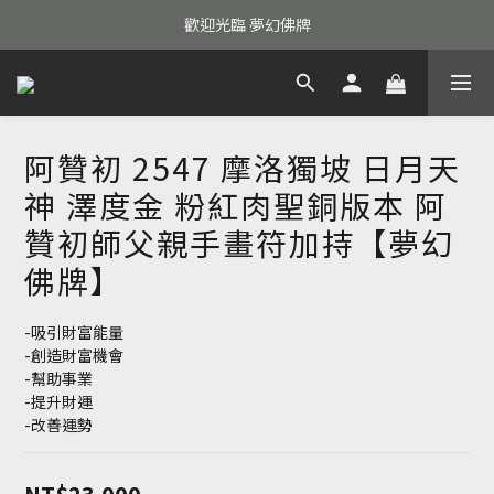
歡迎光臨 夢幻佛牌
阿贊初 2547 摩洛獨坡 日月天
神 澤度金 粉紅肉聖銅版本 阿
贊初師父親手畫符加持【夢幻
佛牌】
-吸引財富能量
-創造財富機會
-幫助事業
-提升財運
-改善運勢