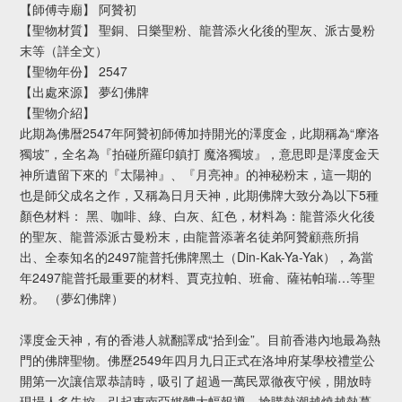
【師傅寺廟】 阿贊初
【聖物材質】 聖銅、日樂聖粉、龍普添火化後的聖灰、派古曼粉
末等（詳全文）
【聖物年份】 2547
【出處來源】 夢幻佛牌
【聖物介紹】
此期為佛暦2547年阿贊初師傅加持開光的澤度金，此期稱為“摩洛
獨坡”，全名為『拍碰所羅印鎮打 魔洛獨坡』，意思即是澤度金天
神所遺留下來的『太陽神』、『月亮神』的神秘粉末，這一期的
也是師父成名之作，又稱為日月天神，此期佛牌大致分為以下5種
顏色材料： 黑、咖啡、綠、白灰、紅色，材料為：龍普添火化後
的聖灰、龍普添派古曼粉末，由龍普添著名徒弟阿贊顧燕所捐
出、全泰知名的2497龍普托佛牌黑土（Din-Kak-Ya-Yak），為當
年2497龍普托最重要的材料、賈克拉帕、班侖、薩祐帕瑞…等聖
粉。 （夢幻佛牌）
澤度金天神，有的香港人就翻譯成“拾到金”。目前香港內地最為熱
門的佛牌聖物。佛歷2549年四月九日正式在洛坤府某學校禮堂公
開第一次讓信眾恭請時，吸引了超過一萬民眾徹夜守候，開放時
現場人多失控，引起東南亞媒體大幅報導，搶購熱潮越燒越熱蔓