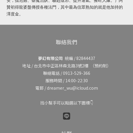
安，擋危難、僻魔治妖、驅趕陰邪、提升運氣、摧旺人緣。）阿
贊初得龍婆盤傳授各種法門，其中最為信眾熟知的就是他加持的
澤度金。
聯絡我們
夢幻有限公司
統編 / 82844437
地址 /
台北市中正區林森北路3號2樓
（預約制）
聯絡電話 / 0913-529-366
服務時間 / 14:00-22:30
電郵 / dreamer_wu@icloud.com
找小幫手可以點選以下圖標👇