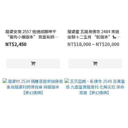
龍婆安南 2557 極速成願坤平
龍婆靈 瓦踏易佛寺 2484 祟迪
“黃肉小模版本” 背面有師傅
坐騎十二生肖 “蛇版本”🐍
最厲害的極速靈猴 幫助佩戴者
【夢幻佛牌】
NT$2,450
NT$18,000 ~ NT$20,000
能夠快速成願🌟【夢幻佛牌】