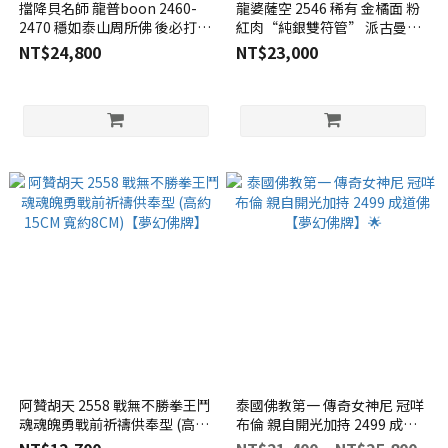
擋降貝名師 龍普boon 2460-
龍婆薩空 2546 稀有 金橘面 粉
2470 穩如泰山周所佛 後必打與
紅肉“純銀雙符管” 派古曼坤
招財符文 【夢幻佛牌】🌟
平 確確時時加粉而非碎料🌟
NT$24,800
NT$23,000
【夢幻佛牌
阿贊胡天 2558 戰無不勝拳王鬥
泰國佛教第一 傳奇女神尼 冠咩
魂魂魄勇戰前祈禱供奉型 (高約
布倫 親自開光加持 2499 成道
15CM 寬約8CM)【夢幻佛牌】
佛【夢幻佛牌】🌟