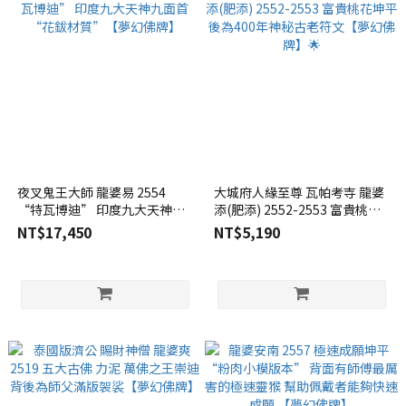
夜叉鬼王大師 龍婆易 2554
大城府人緣至尊 瓦帕考寺 龍婆
“特瓦博迪” 印度九大天神九
添(肥添) 2552-2553 富貴桃花
面首 “花鈸材質”【夢幻佛
坤平 後為400年神秘古老符文
NT$17,450
NT$5,190
牌】
【夢幻佛牌】🌟