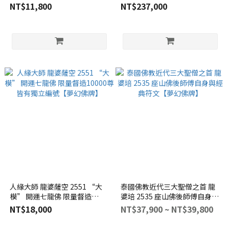
補 阿贊多參與開光【夢幻佛
NT$11,800
NT$237,000
牌】B4
人緣大師 龍婆薩空 2551 “大
泰國佛教近代三大聖僧之首 龍
模” 開運七龍佛 限量督造
婆培 2535 座山佛後師傅自身與
10000尊 皆有獨立編號【夢幻
經典符文【夢幻佛牌】
NT$18,000
NT$37,900 ~ NT$39,800
佛牌】