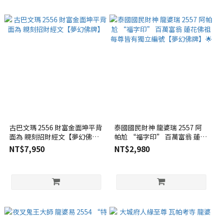
古巴文瑪 2556 財富金面坤平背
泰國國民財神 龍婆瑞 2557 阿
面為 親刻招財經文【夢幻佛
帕尬 “福字印” 百萬富翁 蓮花
牌】
佛祖 每尊皆有獨立編號【夢幻
NT$7,950
NT$2,980
佛牌】🌟