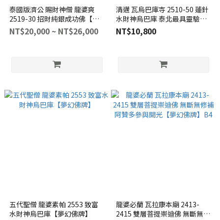
泰國版濟公 賜財神僧 龍婆爽
清邁 瓦烏巴庫寺 2510-50 蓮針
2519-30 招財純銀成功佛【夢
水財神烏巴庫 泰北最具靈驗的
幻佛牌】
烏巴庫佛【夢幻佛牌】
NT$20,000 ~ NT$26,000
NT$10,800
五代聖僧 龍婆素帕 2553 致富
龍婆必蘭 瓦拉康本廟 2413-
水財神烏巴庫【夢幻佛牌】
2415 雙層菩提崇迪佛 無斷無修