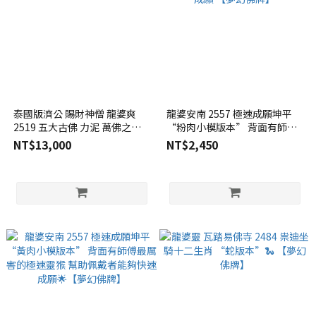
泰國版濟公 賜財神僧 龍婆爽
龍婆安南 2557 極速成願坤平
2519 五大古佛 力泥 萬佛之王
“粉肉小模版本” 背面有師傅
崇迪 背後為師父滿版袈裟【夢
最厲害的極速靈猴 幫助佩戴者
NT$13,000
NT$2,450
幻佛牌】
能夠快速成願 【夢幻佛牌】