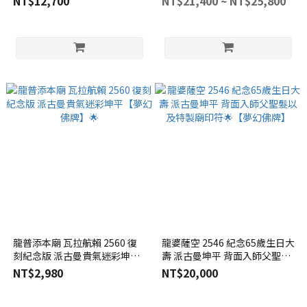
NT$12,700
NT$21,400 ~ NT$25,800
龍普添本廟 瓦拉航賴 2560 復
龍婆薩空 2546 紀念65歲生日大
刻紀念版 派古曼貴氣迷彩坤平
壽 派古曼坤平 背面入師父聖髮
【夢幻佛牌】🌟
以及特製廟印符🌟【夢幻佛
NT$2,980
NT$20,000
牌】