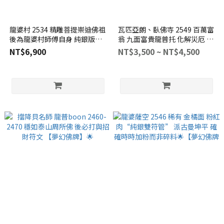
龍婆村 2534 精雕菩提崇迪佛祖
瓦匹亞朗、臥佛寺 2549 百萬富
後為龍婆村師傅自身 純銀版本
翁 九面富貴龍普托 化解災厄 保
【夢幻佛牌】
命首選【夢幻佛牌】
NT$6,900
NT$3,500 ~ NT$4,500