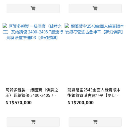
阿贊多親製 一級國寶（佛牌之
龍婆薩空2543金面人緣膏版本
王）瓦給猜優 2400-2405 7層
後銀符管派古曼坤平【夢幻佛
流行貴模 法座崇迪D3【夢幻佛
牌】
NT$570,000
NT$200,000
牌】